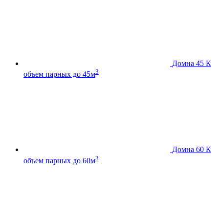
Домна 45 К
3
объем парных до 45м
Домна 60 К
3
объем парных до 60м