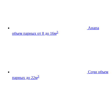
Анапа
3
объем парных от 8 до 16м
Сочи
объем
3
парных до 22м