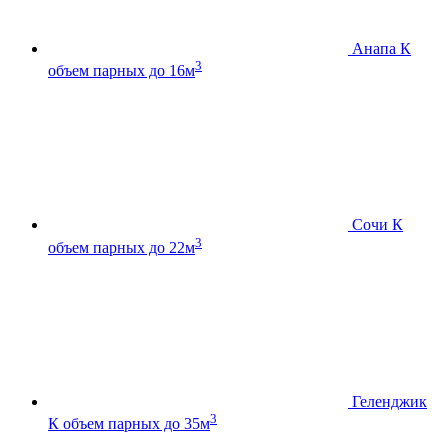
Анапа К
3
объем парных до 16м
Сочи К
3
объем парных до 22м
Геленджик
3
К
объем парных до 35м