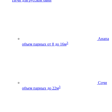
Печи для русской бани
Анапа
3
объем парных от 8 до 16м
Сочи
3
объем парных до 22м