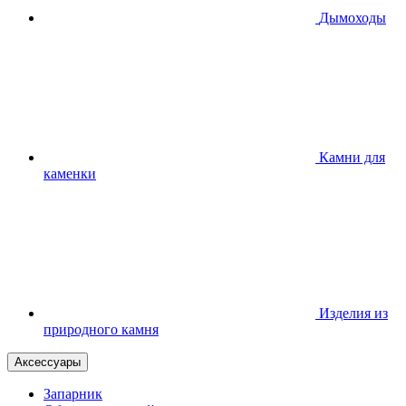
Дымоходы
Камни для
каменки
Изделия из
природного камня
Аксессуары
Запарник