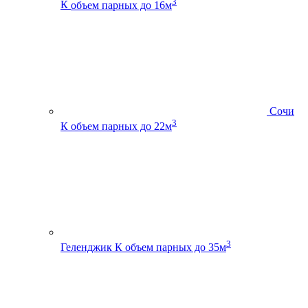
3
К
объем парных до 16м
Сочи
3
К
объем парных до 22м
3
Геленджик К
объем парных до 35м