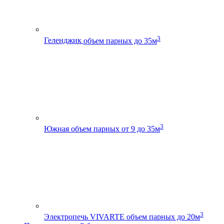
3
Геленджик
объем парных до 35м
3
Южная
объем парных от 9 до 35м
3
Электропечь VIVARTE
объем парных до 20м