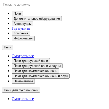
Печи
Дополнительное оборудование
Аксессуары
Где купить
Компания
Информация
Печи
Смотреть все
Печи для русской бани
Печи для русской бани и сауны
Печи для коммерческих бань
Печи для коммерческих бань и саун
Печи-камины
Печи для русской бани
Смотреть все