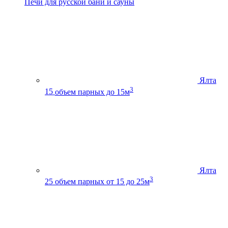
Печи для русской бани и сауны
Ялта
3
15
объем парных до 15м
Ялта
3
25
объем парных от 15 до 25м