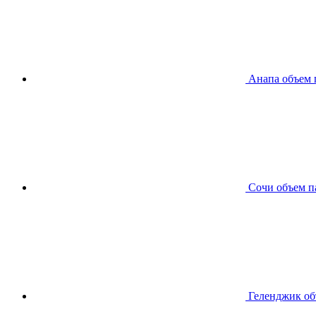
Анапа
объем 
Сочи
объем п
Геленджик
об