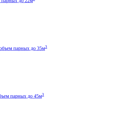
 парных до 22м
3
объем парных до 35м
3
бъем парных до 45м