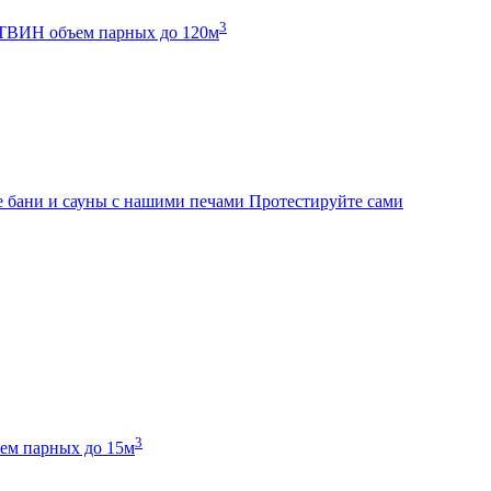
3
К ТВИН
объем парных до 120м
 бани и сауны с нашими печами
Протестируйте сами
3
ем парных до 15м