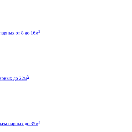
3
парных от 8 до 16м
3
арных до 22м
3
ъем парных до 35м