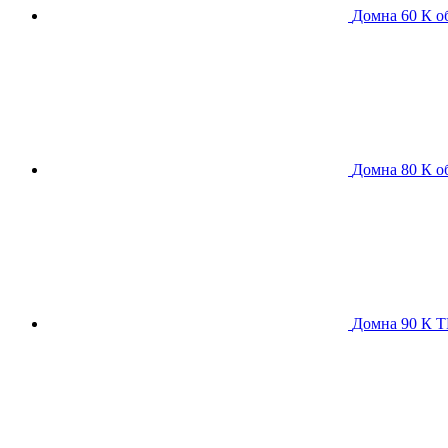
Домна 60 К
о
Домна 80 К
о
Домна 90 К