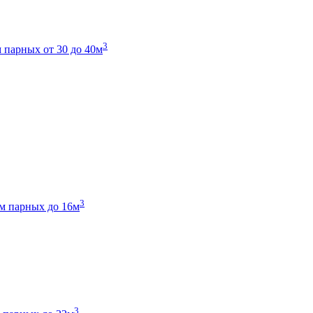
3
 парных от 30 до 40м
3
м парных до 16м
3