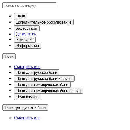
Печи
Дополнительное оборудование
Аксессуары
Где купить
Компания
Информация
Печи
Смотреть все
Печи для русской бани
Печи для русской бани и сауны
Печи для коммерческих бань
Печи для коммерческих бань и саун
Печи-камины
Печи для русской бани
Смотреть все