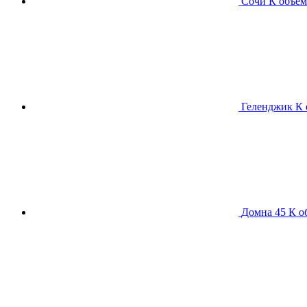
Сочи К
объем
Геленджик К
Домна 45 К
о