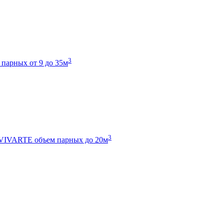
3
 парных от 9 до 35м
3
 VIVARTE
объем парных до 20м