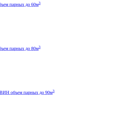
3
бъем парных до 60м
3
бъем парных до 80м
3
 ТВИН
объем парных до 90м