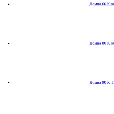
Домна 60 К
о
Домна 80 К
о
Домна 90 К