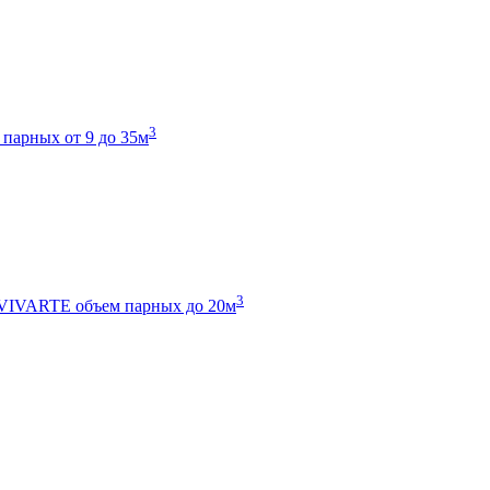
3
 парных от 9 до 35м
3
 VIVARTE
объем парных до 20м