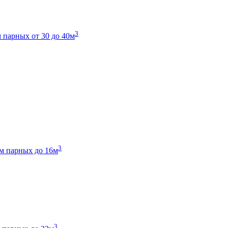
3
 парных от 30 до 40м
3
м парных до 16м
3