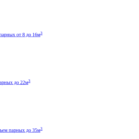
3
парных от 8 до 16м
3
арных до 22м
3
ъем парных до 35м