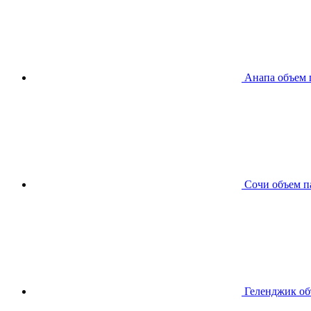
Анапа
объем 
Сочи
объем п
Геленджик
об