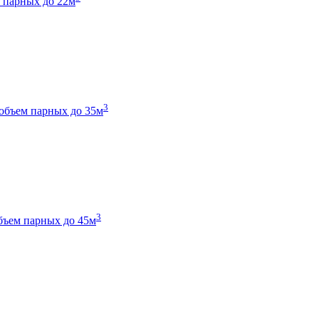
 парных до 22м
3
объем парных до 35м
3
бъем парных до 45м