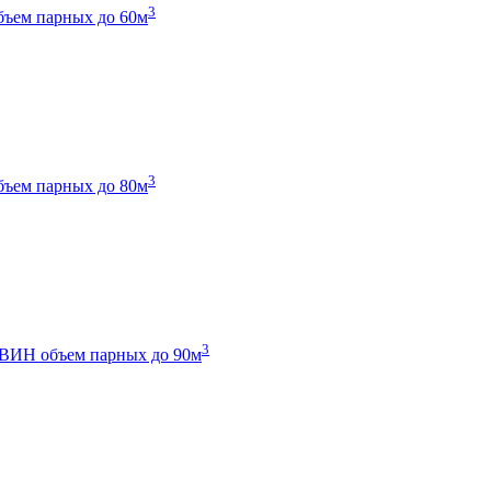
3
бъем парных до 60м
3
бъем парных до 80м
3
 ТВИН
объем парных до 90м