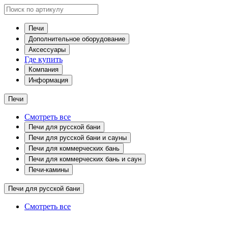
Печи
Дополнительное оборудование
Аксессуары
Где купить
Компания
Информация
Печи
Смотреть все
Печи для русской бани
Печи для русской бани и сауны
Печи для коммерческих бань
Печи для коммерческих бань и саун
Печи-камины
Печи для русской бани
Смотреть все