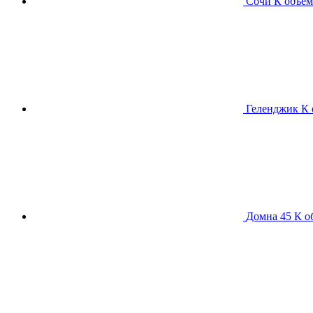
Сочи К
объем
Геленджик К
Домна 45 К
о