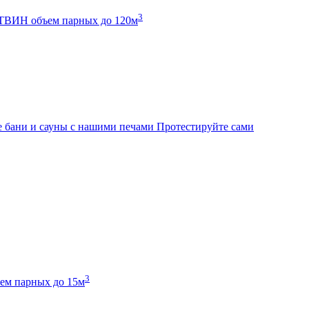
3
К ТВИН
объем парных до 120м
 бани и сауны с нашими печами
Протестируйте сами
3
ем парных до 15м