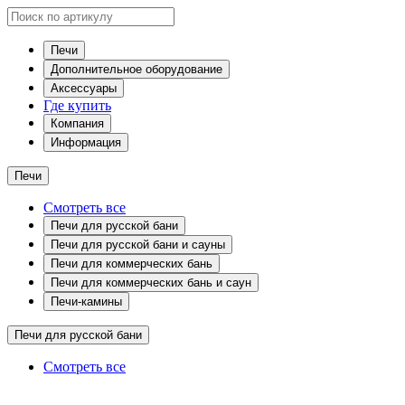
Печи
Дополнительное оборудование
Аксессуары
Где купить
Компания
Информация
Печи
Смотреть все
Печи для русской бани
Печи для русской бани и сауны
Печи для коммерческих бань
Печи для коммерческих бань и саун
Печи-камины
Печи для русской бани
Смотреть все