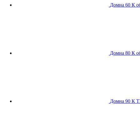
Домна 60 К
о
Домна 80 К
о
Домна 90 К