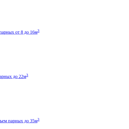
3
парных от 8 до 16м
3
арных до 22м
3
ъем парных до 35м