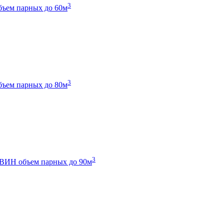
3
бъем парных до 60м
3
бъем парных до 80м
3
 ТВИН
объем парных до 90м