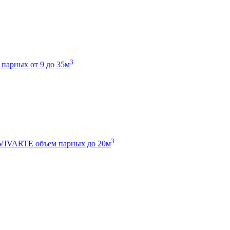
3
 парных от 9 до 35м
3
 VIVARTE
объем парных до 20м