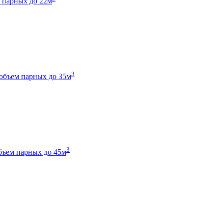
 парных до 22м
3
объем парных до 35м
3
бъем парных до 45м