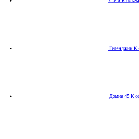
Сочи К
объем
Геленджик К
Домна 45 К
о