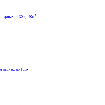
3
 парных от 30 до 40м
3
м парных до 16м
3