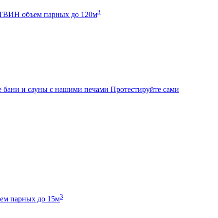
3
К ТВИН
объем парных до 120м
 бани и сауны с нашими печами
Протестируйте сами
3
ем парных до 15м