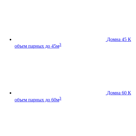
Домна 45 К
3
объем парных до 45м
Домна 60 К
3
объем парных до 60м