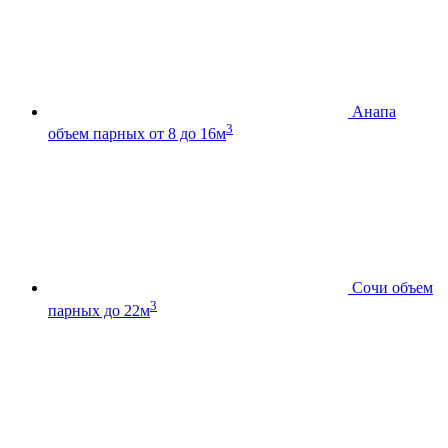
Анапа
3
объем парных от 8 до 16м
Сочи
объем
3
парных до 22м