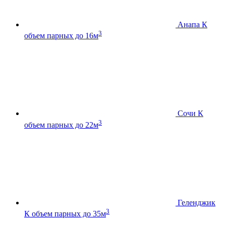
Анапа К
3
объем парных до 16м
Сочи К
3
объем парных до 22м
Геленджик
3
К
объем парных до 35м