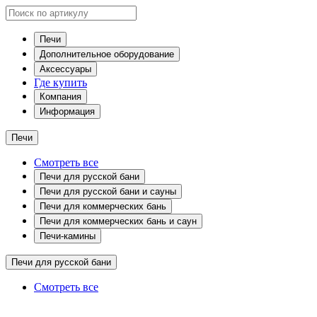
Печи
Дополнительное оборудование
Аксессуары
Где купить
Компания
Информация
Печи
Смотреть все
Печи для русской бани
Печи для русской бани и сауны
Печи для коммерческих бань
Печи для коммерческих бань и саун
Печи-камины
Печи для русской бани
Смотреть все