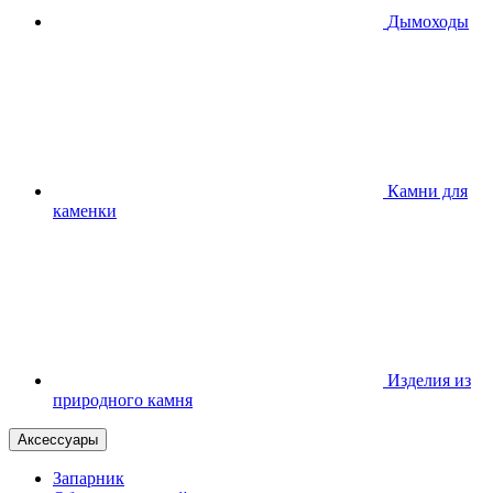
Дымоходы
Камни для
каменки
Изделия из
природного камня
Аксессуары
Запарник