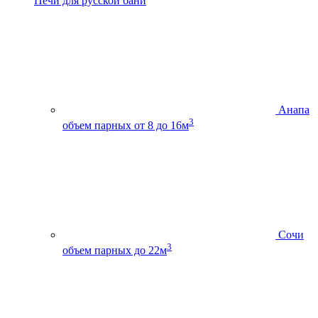
Печи для русской бани
Анапа
3
объем парных от 8 до 16м
Сочи
3
объем парных до 22м