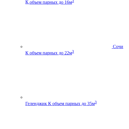
3
К
объем парных до 16м
Сочи
3
К
объем парных до 22м
3
Геленджик К
объем парных до 35м