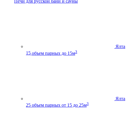
Печи для русской бани и сауны
Ялта
3
15
объем парных до 15м
Ялта
3
25
объем парных от 15 до 25м