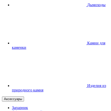
Дымоходы
Камни для
каменки
Изделия из
природного камня
Аксессуары
Запарник