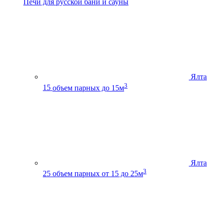
Печи для русской бани и сауны
Ялта
3
15
объем парных до 15м
Ялта
3
25
объем парных от 15 до 25м