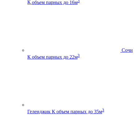
3
К
объем парных до 16м
Сочи
3
К
объем парных до 22м
3
Геленджик К
объем парных до 35м