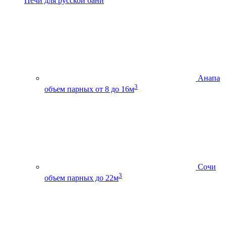
Печи для русской бани
Анапа
3
объем парных от 8 до 16м
Сочи
3
объем парных до 22м