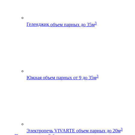
3
Геленджик
объем парных до 35м
3
Южная
объем парных от 9 до 35м
3
Электропечь VIVARTE
объем парных до 20м