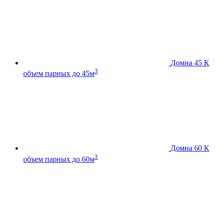
Домна 45 К
3
объем парных до 45м
Домна 60 К
3
объем парных до 60м