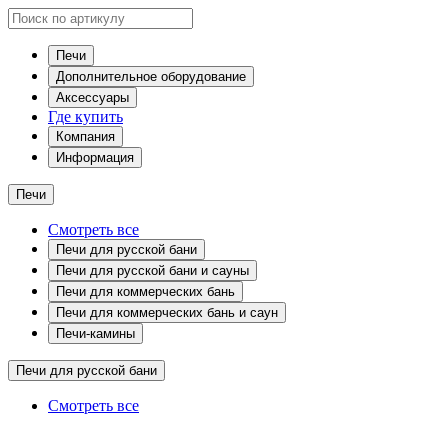
Печи
Дополнительное оборудование
Аксессуары
Где купить
Компания
Информация
Печи
Смотреть все
Печи для русской бани
Печи для русской бани и сауны
Печи для коммерческих бань
Печи для коммерческих бань и саун
Печи-камины
Печи для русской бани
Смотреть все