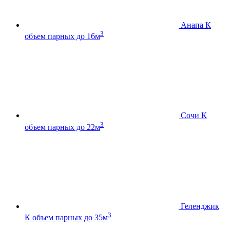
Анапа К
3
объем парных до 16м
Сочи К
3
объем парных до 22м
Геленджик
3
К
объем парных до 35м