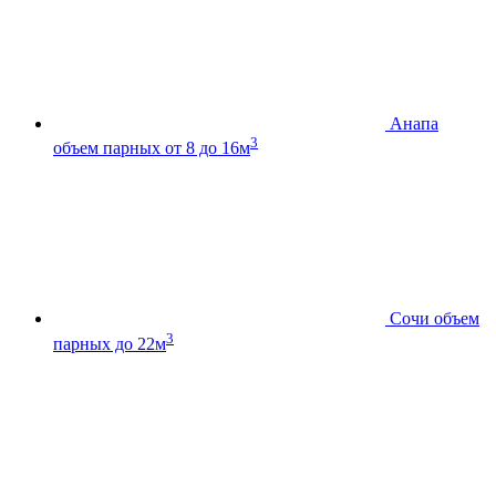
Анапа
3
объем парных от 8 до 16м
Сочи
объем
3
парных до 22м