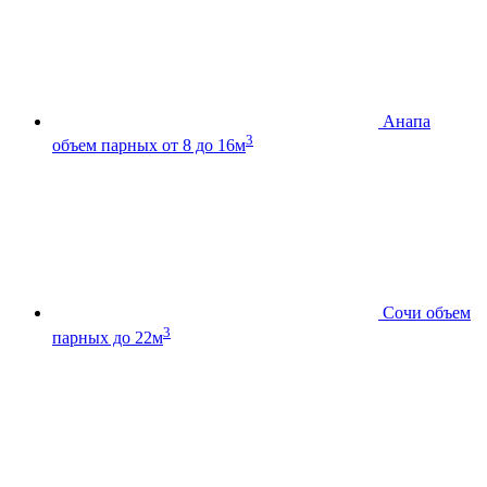
Анапа
3
объем парных от 8 до 16м
Сочи
объем
3
парных до 22м