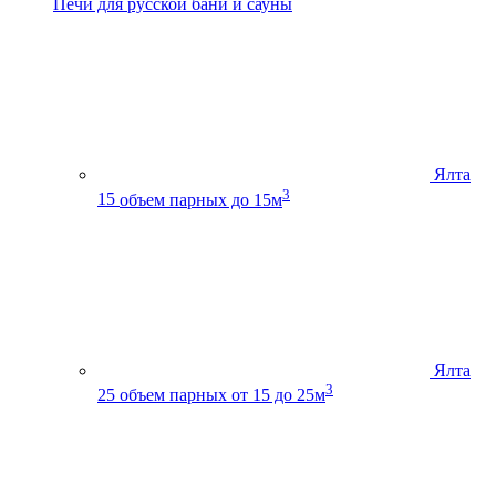
Печи для русской бани и сауны
Ялта
3
15
объем парных до 15м
Ялта
3
25
объем парных от 15 до 25м