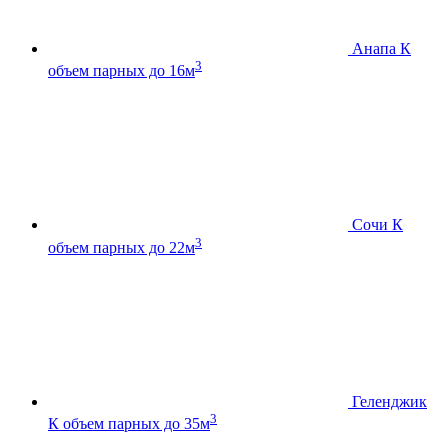
Анапа К
3
объем парных до 16м
Сочи К
3
объем парных до 22м
Геленджик
3
К
объем парных до 35м