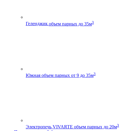
3
Геленджик
объем парных до 35м
3
Южная
объем парных от 9 до 35м
3
Электропечь VIVARTE
объем парных до 20м