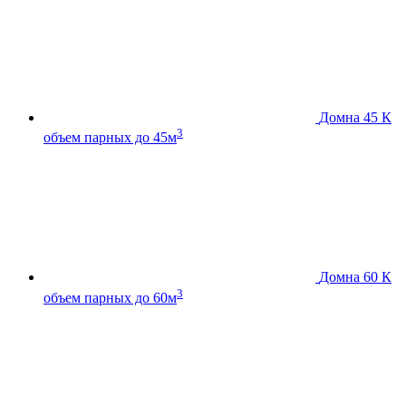
Домна 45 К
3
объем парных до 45м
Домна 60 К
3
объем парных до 60м