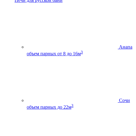
Печи для русской бани
Анапа
3
объем парных от 8 до 16м
Сочи
3
объем парных до 22м