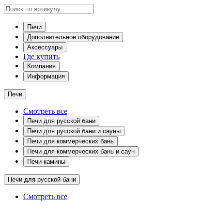
Печи
Дополнительное оборудование
Аксессуары
Где купить
Компания
Информация
Печи
Смотреть все
Печи для русской бани
Печи для русской бани и сауны
Печи для коммерческих бань
Печи для коммерческих бань и саун
Печи-камины
Печи для русской бани
Смотреть все