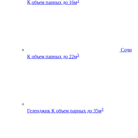
3
К
объем парных до 16м
Сочи
3
К
объем парных до 22м
3
Геленджик К
объем парных до 35м