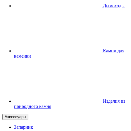
Дымоходы
Камни для
каменки
Изделия из
природного камня
Аксессуары
Запарник