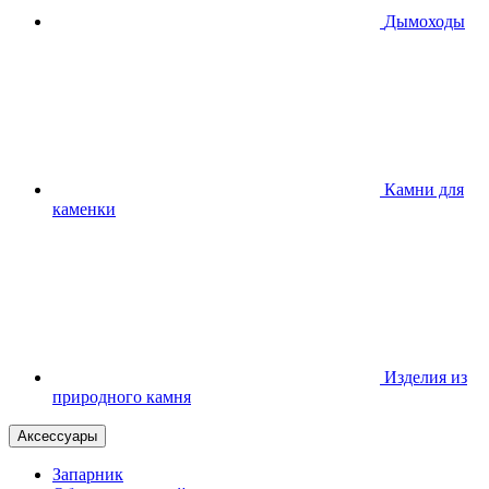
Дымоходы
Камни для
каменки
Изделия из
природного камня
Аксессуары
Запарник