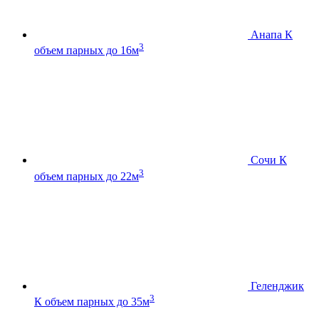
Анапа К
3
объем парных до 16м
Сочи К
3
объем парных до 22м
Геленджик
3
К
объем парных до 35м