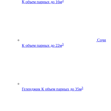
3
К
объем парных до 16м
Сочи
3
К
объем парных до 22м
3
Геленджик К
объем парных до 35м