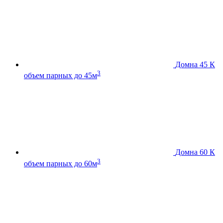
Домна 45 К
3
объем парных до 45м
Домна 60 К
3
объем парных до 60м