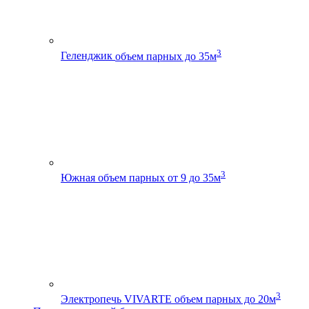
3
Геленджик
объем парных до 35м
3
Южная
объем парных от 9 до 35м
3
Электропечь VIVARTE
объем парных до 20м