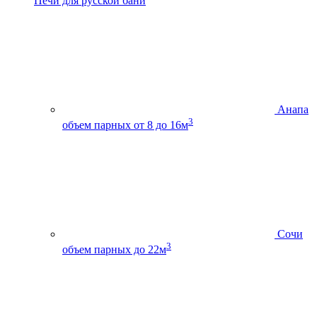
Печи для русской бани
Анапа
3
объем парных от 8 до 16м
Сочи
3
объем парных до 22м