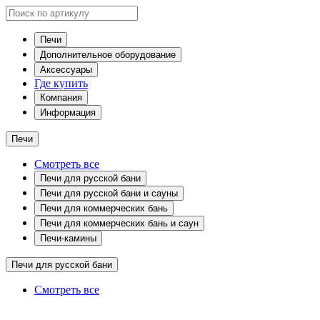
Печи
Дополнительное оборудование
Аксессуары
Где купить
Компания
Информация
Печи
Смотреть все
Печи для русской бани
Печи для русской бани и сауны
Печи для коммерческих бань
Печи для коммерческих бань и саун
Печи-камины
Печи для русской бани
Смотреть все