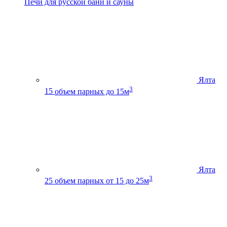
Печи для русской бани и сауны
Ялта
3
15
объем парных до 15м
Ялта
3
25
объем парных от 15 до 25м