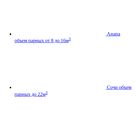
Анапа
3
объем парных от 8 до 16м
Сочи
объем
3
парных до 22м