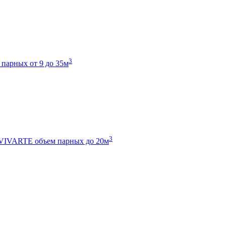
3
 парных от 9 до 35м
3
 VIVARTE
объем парных до 20м