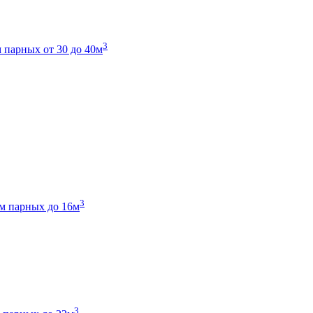
3
 парных от 30 до 40м
3
м парных до 16м
3