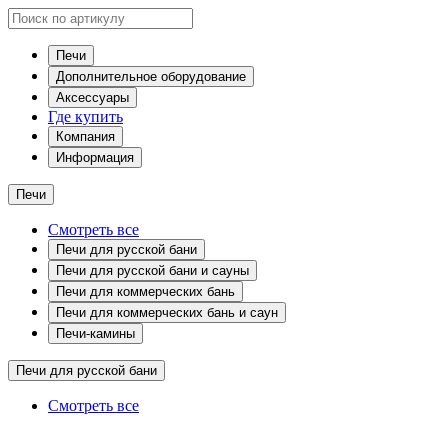
Печи
Дополнительное оборудование
Аксессуары
Где купить
Компания
Информация
Печи
Смотреть все
Печи для русской бани
Печи для русской бани и сауны
Печи для коммерческих бань
Печи для коммерческих бань и саун
Печи-камины
Печи для русской бани
Смотреть все