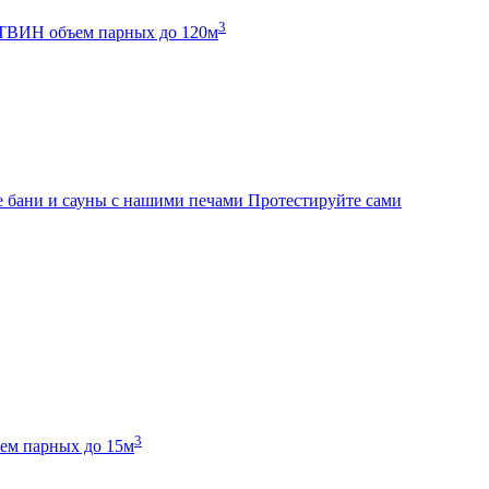
3
К ТВИН
объем парных до 120м
 бани и сауны с нашими печами
Протестируйте сами
3
ем парных до 15м