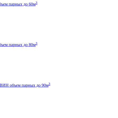
3
бъем парных до 60м
3
бъем парных до 80м
3
 ТВИН
объем парных до 90м