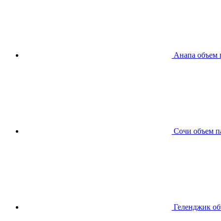
Анапа
объем 
Сочи
объем п
Геленджик
об