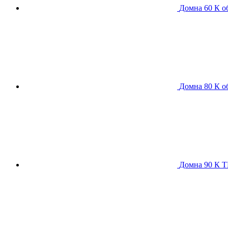
Домна 60 К
о
Домна 80 К
о
Домна 90 К