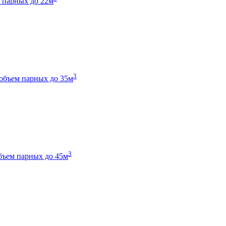
 парных до 22м
3
объем парных до 35м
3
бъем парных до 45м