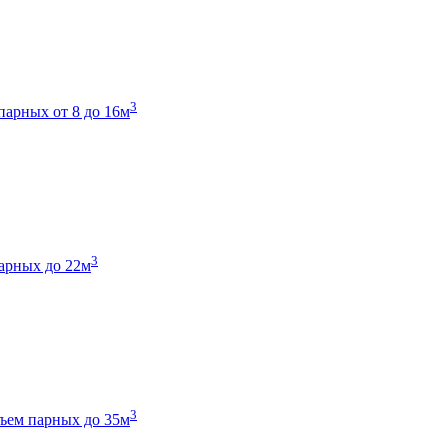
3
парных от 8 до 16м
3
арных до 22м
3
ъем парных до 35м