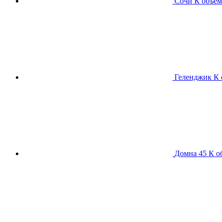
Сочи К
объем
Геленджик К
Домна 45 К
о