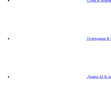
Сочи К
объем
Геленджик К
Домна 45 К
о