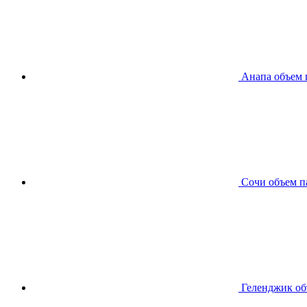
Анапа
объем 
Сочи
объем п
Геленджик
об