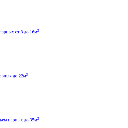
3
парных от 8 до 16м
3
арных до 22м
3
ъем парных до 35м