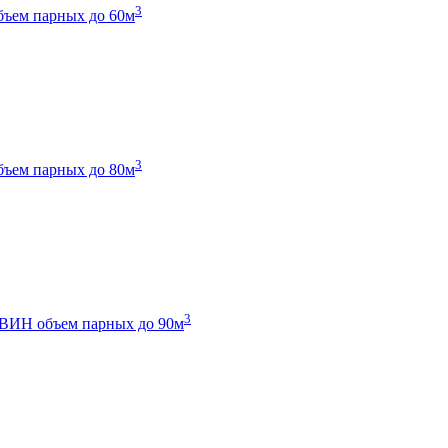
3
бъем парных до 60м
3
бъем парных до 80м
3
 ТВИН
объем парных до 90м