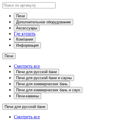
Печи
Дополнительное оборудование
Аксессуары
Где купить
Компания
Информация
Печи
Смотреть все
Печи для русской бани
Печи для русской бани и сауны
Печи для коммерческих бань
Печи для коммерческих бань и саун
Печи-камины
Печи для русской бани
Смотреть все