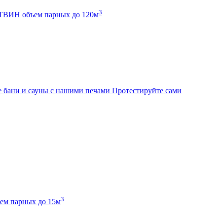
3
К ТВИН
объем парных до 120м
 бани и сауны с нашими печами
Протестируйте сами
3
ем парных до 15м