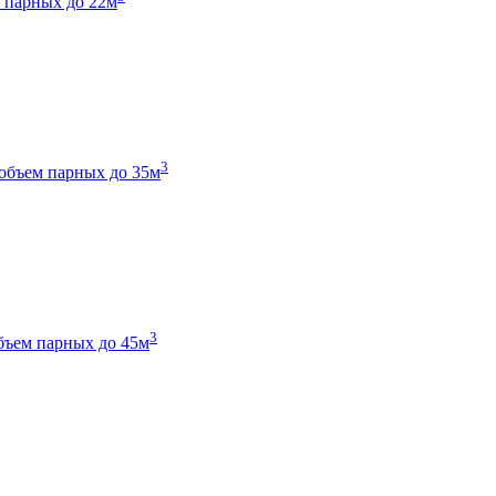
 парных до 22м
3
объем парных до 35м
3
бъем парных до 45м