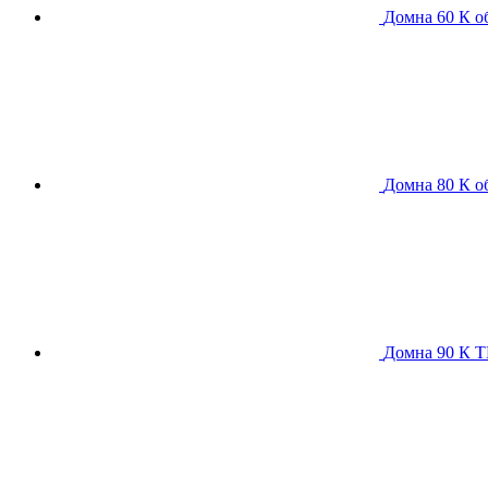
Домна 60 К
о
Домна 80 К
о
Домна 90 К