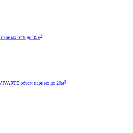
3
 парных от 9 до 35м
3
 VIVARTE
объем парных до 20м