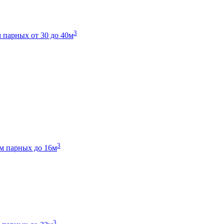
3
 парных от 30 до 40м
3
м парных до 16м
3