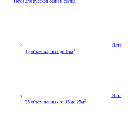
Печи для русской бани и сауны
Ялта
3
15
объем парных до 15м
Ялта
3
25
объем парных от 15 до 25м