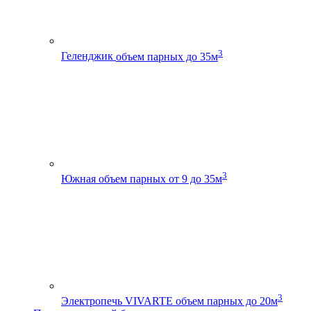
3
Геленджик
объем парных до 35м
3
Южная
объем парных от 9 до 35м
3
Электропечь VIVARTE
объем парных до 20м