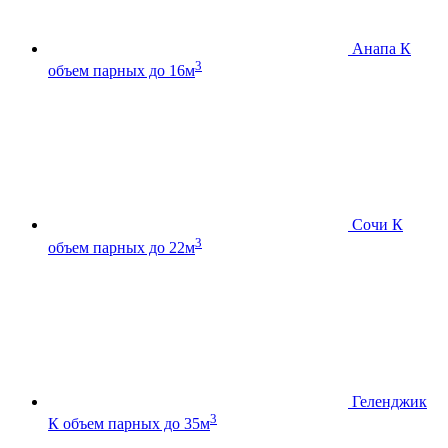
Анапа К
3
объем парных до 16м
Сочи К
3
объем парных до 22м
Геленджик
3
К
объем парных до 35м