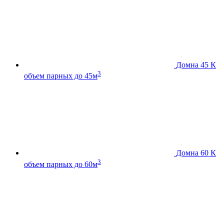
Домна 45 К
3
объем парных до 45м
Домна 60 К
3
объем парных до 60м