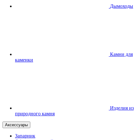
Дымоходы
Камни для
каменки
Изделия из
природного камня
Аксессуары
Запарник