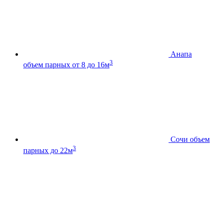
Анапа
3
объем парных от 8 до 16м
Сочи
объем
3
парных до 22м