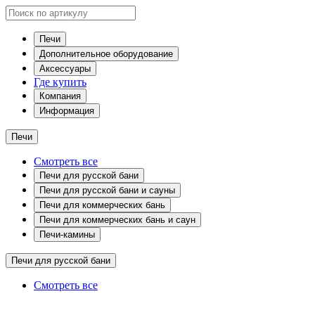
Печи
Дополнительное оборудование
Аксессуары
Где купить
Компания
Информация
Печи
Смотреть все
Печи для русской бани
Печи для русской бани и сауны
Печи для коммерческих бань
Печи для коммерческих бань и саун
Печи-камины
Печи для русской бани
Смотреть все