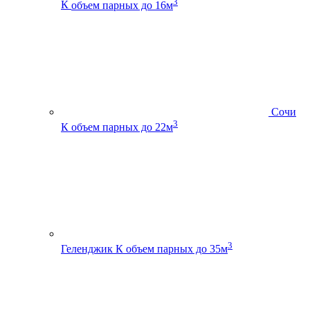
3
К
объем парных до 16м
Сочи
3
К
объем парных до 22м
3
Геленджик К
объем парных до 35м