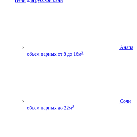
Печи для русской бани
Анапа
3
объем парных от 8 до 16м
Сочи
3
объем парных до 22м