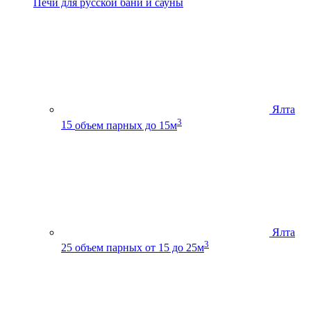
Печи для русской бани и сауны
Ялта
3
15
объем парных до 15м
Ялта
3
25
объем парных от 15 до 25м