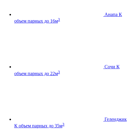
Анапа К
3
объем парных до 16м
Сочи К
3
объем парных до 22м
Геленджик
3
К
объем парных до 35м