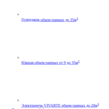
3
Геленджик
объем парных до 35м
3
Южная
объем парных от 9 до 35м
3
Электропечь VIVARTE
объем парных до 20м