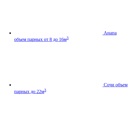
Анапа
3
объем парных от 8 до 16м
Сочи
объем
3
парных до 22м