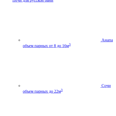
Печи для русской бани
Анапа
3
объем парных от 8 до 16м
Сочи
3
объем парных до 22м