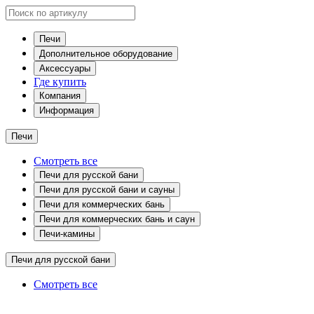
Печи
Дополнительное оборудование
Аксессуары
Где купить
Компания
Информация
Печи
Смотреть все
Печи для русской бани
Печи для русской бани и сауны
Печи для коммерческих бань
Печи для коммерческих бань и саун
Печи-камины
Печи для русской бани
Смотреть все