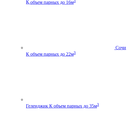
3
К
объем парных до 16м
Сочи
3
К
объем парных до 22м
3
Геленджик К
объем парных до 35м