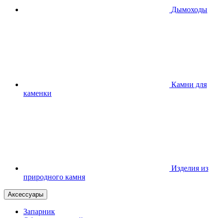
Дымоходы
Камни для
каменки
Изделия из
природного камня
Аксессуары
Запарник