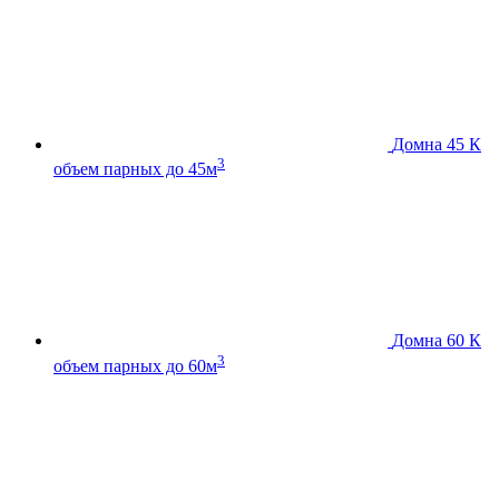
Домна 45 К
3
объем парных до 45м
Домна 60 К
3
объем парных до 60м