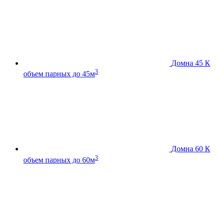
Домна 45 К
3
объем парных до 45м
Домна 60 К
3
объем парных до 60м