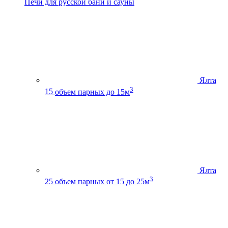
Печи для русской бани и сауны
Ялта
3
15
объем парных до 15м
Ялта
3
25
объем парных от 15 до 25м