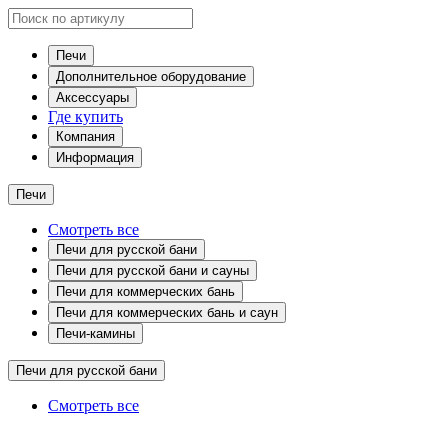
Печи
Дополнительное оборудование
Аксессуары
Где купить
Компания
Информация
Печи
Смотреть все
Печи для русской бани
Печи для русской бани и сауны
Печи для коммерческих бань
Печи для коммерческих бань и саун
Печи-камины
Печи для русской бани
Смотреть все