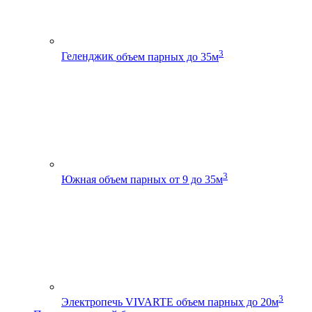
3
Геленджик
объем парных до 35м
3
Южная
объем парных от 9 до 35м
3
Электропечь VIVARTE
объем парных до 20м