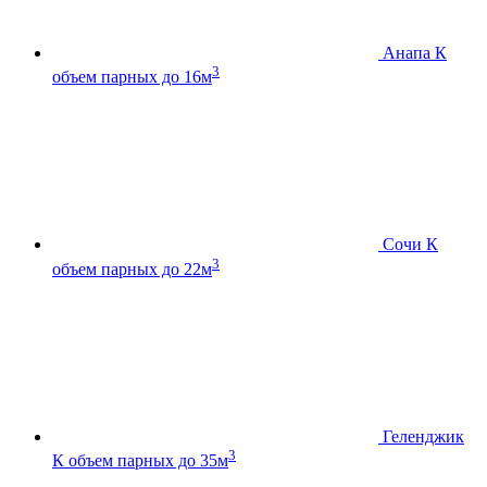
Анапа К
3
объем парных до 16м
Сочи К
3
объем парных до 22м
Геленджик
3
К
объем парных до 35м