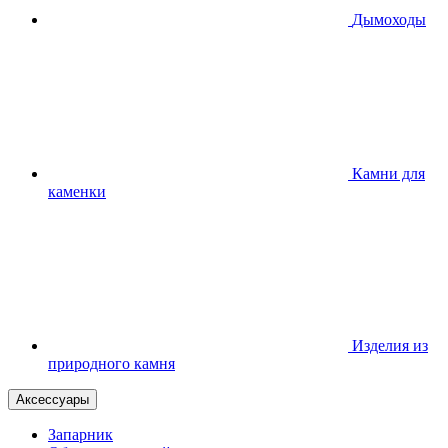
Дымоходы
Камни для
каменки
Изделия из
природного камня
Аксессуары
Запарник