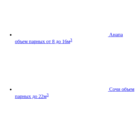
Анапа
3
объем парных от 8 до 16м
Сочи
объем
3
парных до 22м