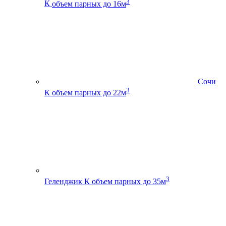
3
К
объем парных до 16м
Сочи
3
К
объем парных до 22м
3
Геленджик К
объем парных до 35м