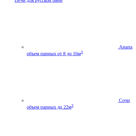
Печи для русской бани
Анапа
3
объем парных от 8 до 16м
Сочи
3
объем парных до 22м