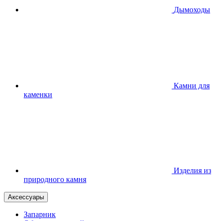
Дымоходы
Камни для
каменки
Изделия из
природного камня
Аксессуары
Запарник