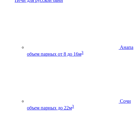
Печи для русской бани
Анапа
3
объем парных от 8 до 16м
Сочи
3
объем парных до 22м