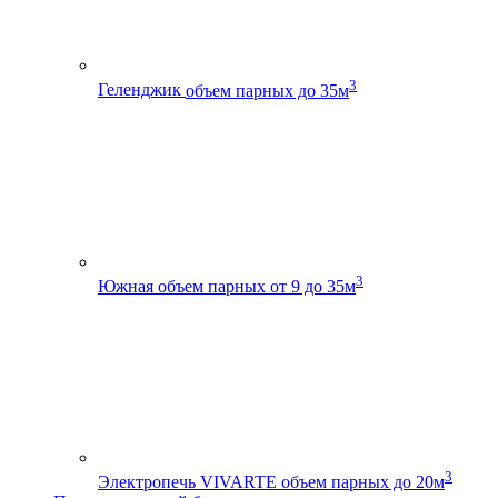
3
Геленджик
объем парных до 35м
3
Южная
объем парных от 9 до 35м
3
Электропечь VIVARTE
объем парных до 20м