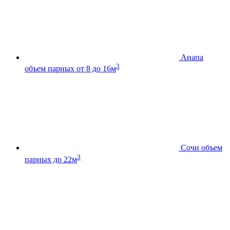
Анапа
3
объем парных от 8 до 16м
Сочи
объем
3
парных до 22м