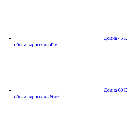
Домна 45 К
3
объем парных до 45м
Домна 60 К
3
объем парных до 60м