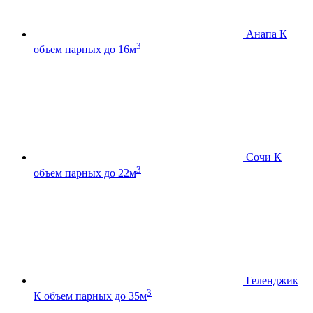
Анапа К
3
объем парных до 16м
Сочи К
3
объем парных до 22м
Геленджик
3
К
объем парных до 35м