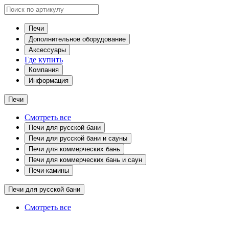
Печи
Дополнительное оборудование
Аксессуары
Где купить
Компания
Информация
Печи
Смотреть все
Печи для русской бани
Печи для русской бани и сауны
Печи для коммерческих бань
Печи для коммерческих бань и саун
Печи-камины
Печи для русской бани
Смотреть все