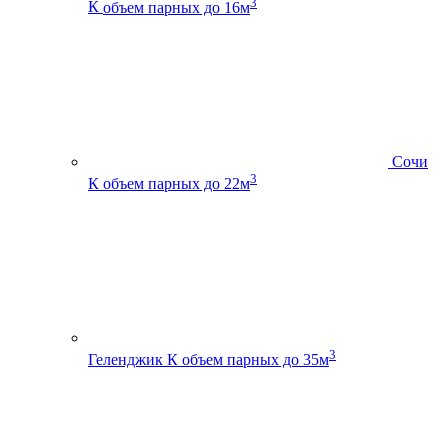
3
К
объем парных до 16м
Сочи
3
К
объем парных до 22м
3
Геленджик К
объем парных до 35м