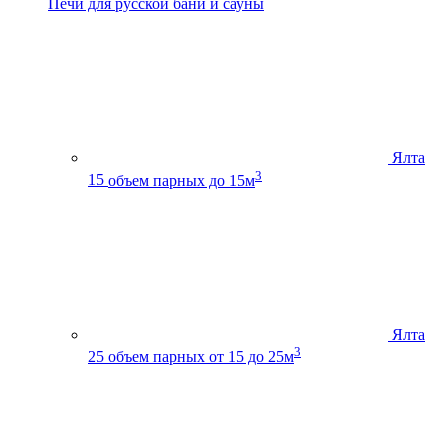
Печи для русской бани и сауны
Ялта
3
15
объем парных до 15м
Ялта
3
25
объем парных от 15 до 25м