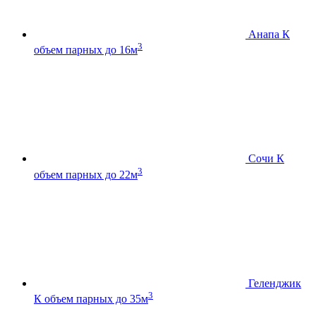
Анапа К
3
объем парных до 16м
Сочи К
3
объем парных до 22м
Геленджик
3
К
объем парных до 35м