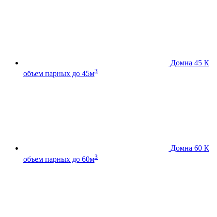
Домна 45 К
3
объем парных до 45м
Домна 60 К
3
объем парных до 60м