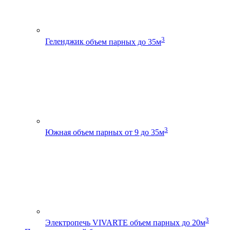
3
Геленджик
объем парных до 35м
3
Южная
объем парных от 9 до 35м
3
Электропечь VIVARTE
объем парных до 20м