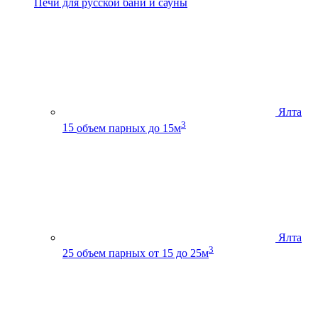
Печи для русской бани и сауны
Ялта
3
15
объем парных до 15м
Ялта
3
25
объем парных от 15 до 25м