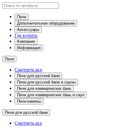
Печи
Дополнительное оборудование
Аксессуары
Где купить
Компания
Информация
Печи
Смотреть все
Печи для русской бани
Печи для русской бани и сауны
Печи для коммерческих бань
Печи для коммерческих бань и саун
Печи-камины
Печи для русской бани
Смотреть все