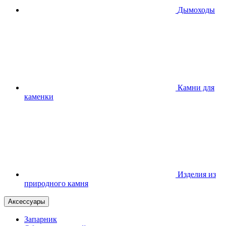
Дымоходы
Камни для
каменки
Изделия из
природного камня
Аксессуары
Запарник