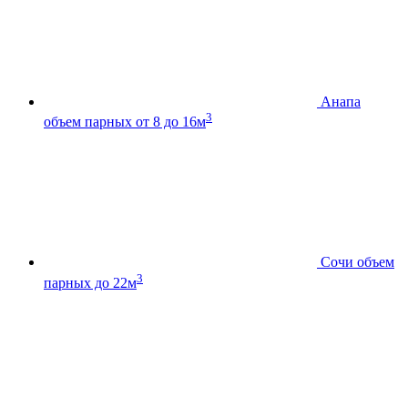
Анапа
3
объем парных от 8 до 16м
Сочи
объем
3
парных до 22м