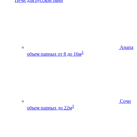
Печи для русской бани
Анапа
3
объем парных от 8 до 16м
Сочи
3
объем парных до 22м