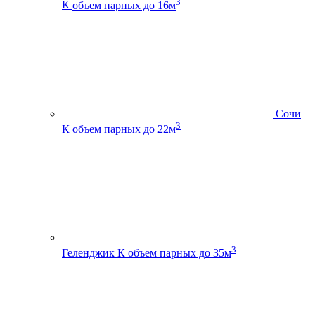
3
К
объем парных до 16м
Сочи
3
К
объем парных до 22м
3
Геленджик К
объем парных до 35м