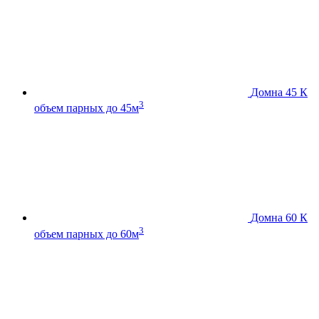
Домна 45 К
3
объем парных до 45м
Домна 60 К
3
объем парных до 60м