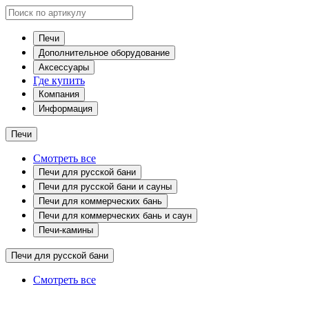
Печи
Дополнительное оборудование
Аксессуары
Где купить
Компания
Информация
Печи
Смотреть все
Печи для русской бани
Печи для русской бани и сауны
Печи для коммерческих бань
Печи для коммерческих бань и саун
Печи-камины
Печи для русской бани
Смотреть все