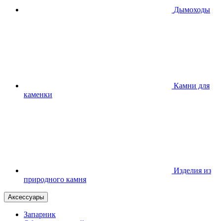
Дымоходы
Камни для
каменки
Изделия из
природного камня
Аксессуары
Запарник