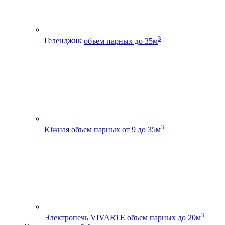
3
Геленджик
объем парных до 35м
3
Южная
объем парных от 9 до 35м
3
Электропечь VIVARTE
объем парных до 20м