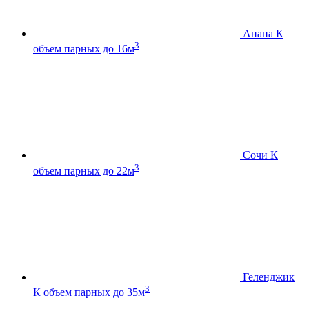
Анапа К
3
объем парных до 16м
Сочи К
3
объем парных до 22м
Геленджик
3
К
объем парных до 35м