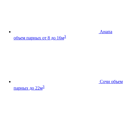
Анапа
3
объем парных от 8 до 16м
Сочи
объем
3
парных до 22м