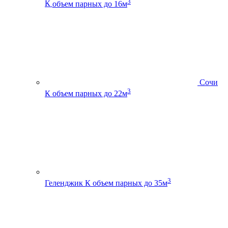
3
К
объем парных до 16м
Сочи
3
К
объем парных до 22м
3
Геленджик К
объем парных до 35м