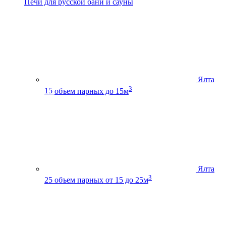
Печи для русской бани и сауны
Ялта
3
15
объем парных до 15м
Ялта
3
25
объем парных от 15 до 25м