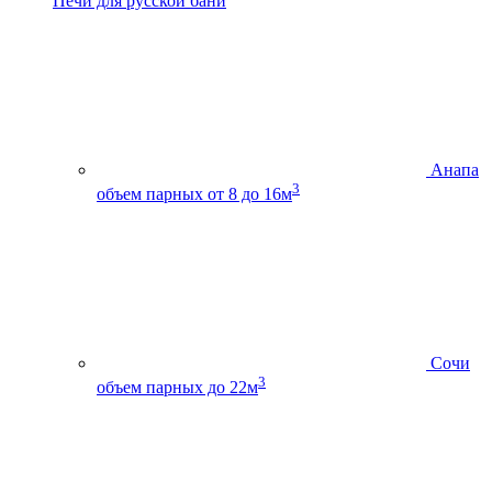
Печи для русской бани
Анапа
3
объем парных от 8 до 16м
Сочи
3
объем парных до 22м