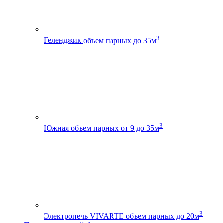
3
Геленджик
объем парных до 35м
3
Южная
объем парных от 9 до 35м
3
Электропечь VIVARTE
объем парных до 20м