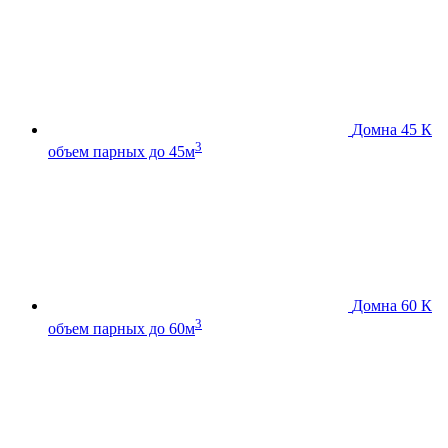
Домна 45 К
3
объем парных до 45м
Домна 60 К
3
объем парных до 60м