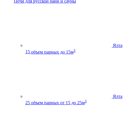
Печи для русской бани и сауны
Ялта
3
15
объем парных до 15м
Ялта
3
25
объем парных от 15 до 25м