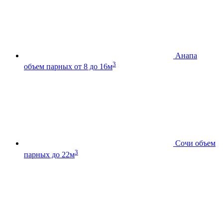
Анапа
3
объем парных от 8 до 16м
Сочи
объем
3
парных до 22м