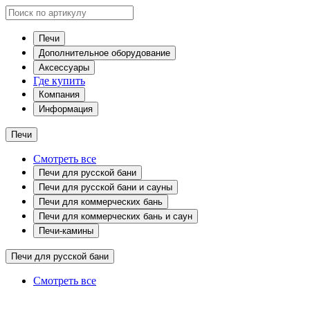
Печи
Дополнительное оборудование
Аксессуары
Где купить
Компания
Информация
Печи
Смотреть все
Печи для русской бани
Печи для русской бани и сауны
Печи для коммерческих бань
Печи для коммерческих бань и саун
Печи-камины
Печи для русской бани
Смотреть все