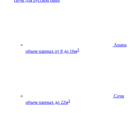
Печи для русской бани
Анапа
3
объем парных от 8 до 16м
Сочи
3
объем парных до 22м