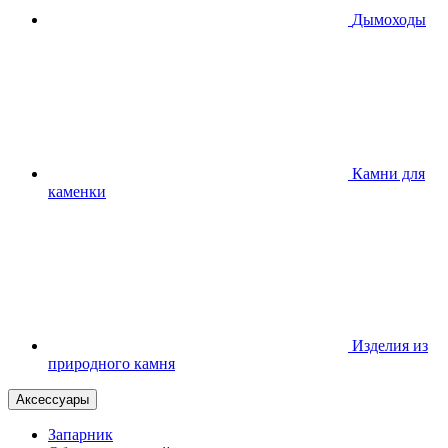
Дымоходы
Камни для
каменки
Изделия из
природного камня
Аксессуары
Запарник