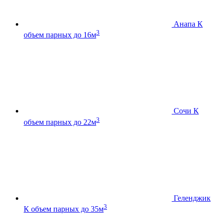
Анапа К
3
объем парных до 16м
Сочи К
3
объем парных до 22м
Геленджик
3
К
объем парных до 35м