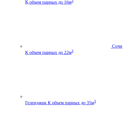
3
К
объем парных до 16м
Сочи
3
К
объем парных до 22м
3
Геленджик К
объем парных до 35м