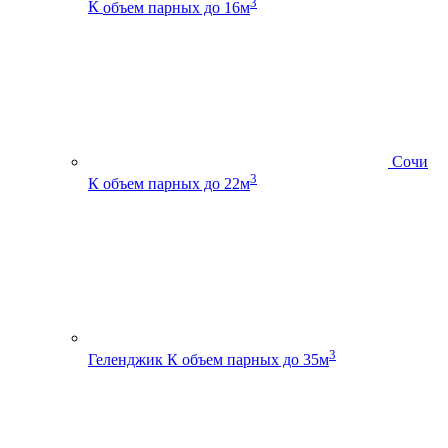
3
К
объем парных до 16м
Сочи
3
К
объем парных до 22м
3
Геленджик К
объем парных до 35м