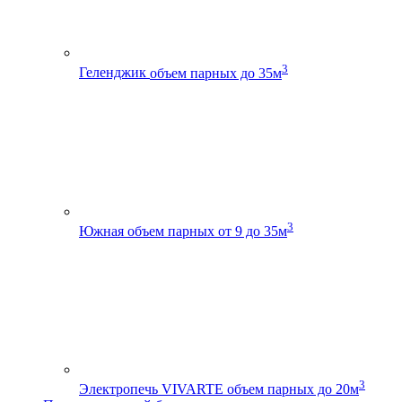
3
Геленджик
объем парных до 35м
3
Южная
объем парных от 9 до 35м
3
Электропечь VIVARTE
объем парных до 20м