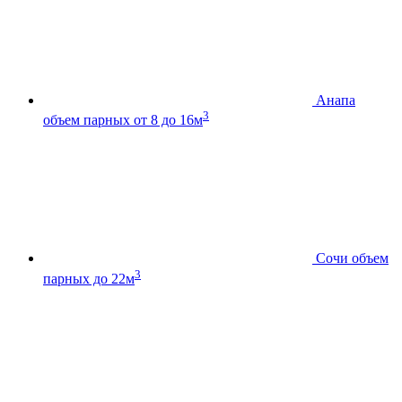
Анапа
3
объем парных от 8 до 16м
Сочи
объем
3
парных до 22м