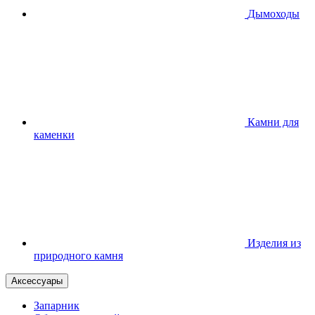
Дымоходы
Камни для
каменки
Изделия из
природного камня
Аксессуары
Запарник