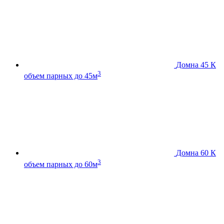
Домна 45 К
3
объем парных до 45м
Домна 60 К
3
объем парных до 60м