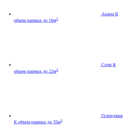
Анапа К
3
объем парных до 16м
Сочи К
3
объем парных до 22м
Геленджик
3
К
объем парных до 35м