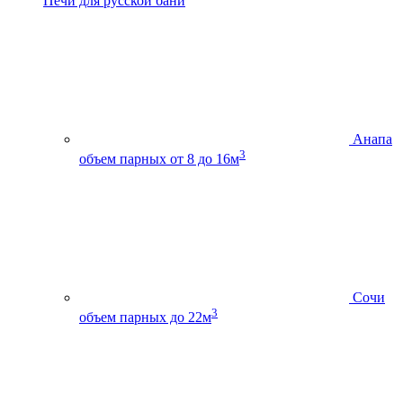
Печи для русской бани
Анапа
3
объем парных от 8 до 16м
Сочи
3
объем парных до 22м