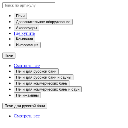
Печи
Дополнительное оборудование
Аксессуары
Где купить
Компания
Информация
Печи
Смотреть все
Печи для русской бани
Печи для русской бани и сауны
Печи для коммерческих бань
Печи для коммерческих бань и саун
Печи-камины
Печи для русской бани
Смотреть все