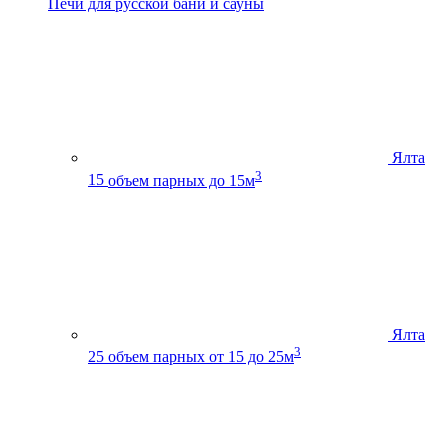
Печи для русской бани и сауны
Ялта
3
15
объем парных до 15м
Ялта
3
25
объем парных от 15 до 25м