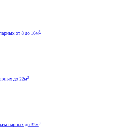
3
парных от 8 до 16м
3
арных до 22м
3
ъем парных до 35м