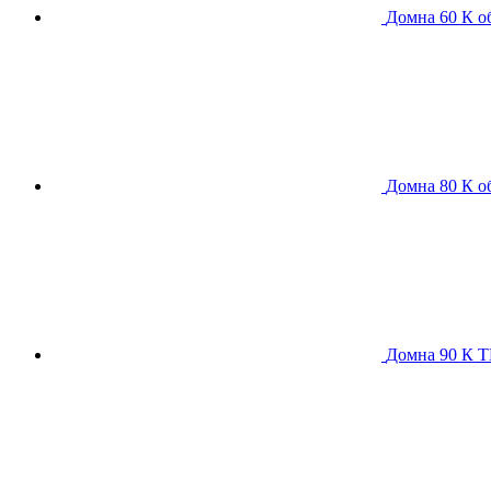
Домна 60 К
о
Домна 80 К
о
Домна 90 К