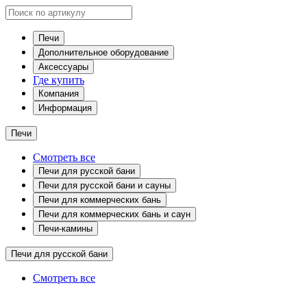
Печи
Дополнительное оборудование
Аксессуары
Где купить
Компания
Информация
Печи
Смотреть все
Печи для русской бани
Печи для русской бани и сауны
Печи для коммерческих бань
Печи для коммерческих бань и саун
Печи-камины
Печи для русской бани
Смотреть все