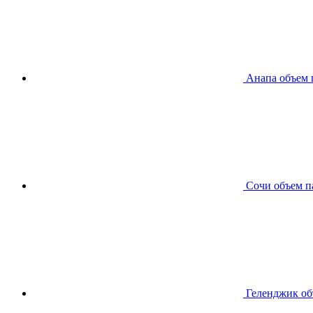
Анапа
объем 
Сочи
объем п
Геленджик
об