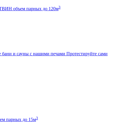
3
К ТВИН
объем парных до 120м
 бани и сауны с нашими печами
Протестируйте сами
3
ем парных до 15м