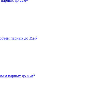
 парных до 22м
3
объем парных до 35м
3
бъем парных до 45м