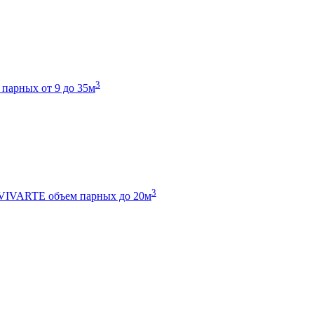
3
 парных от 9 до 35м
3
 VIVARTE
объем парных до 20м