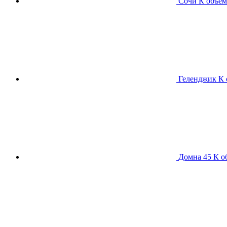
Сочи К
объем
Геленджик К
Домна 45 К
о