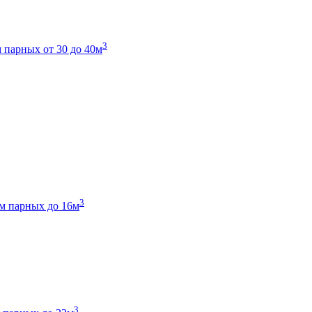
3
 парных от 30 до 40м
3
м парных до 16м
3