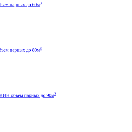
3
бъем парных до 60м
3
бъем парных до 80м
3
 ТВИН
объем парных до 90м