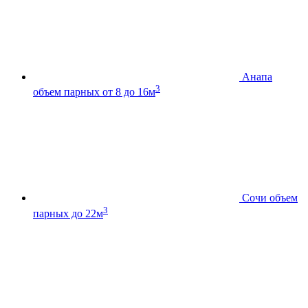
Анапа
3
объем парных от 8 до 16м
Сочи
объем
3
парных до 22м