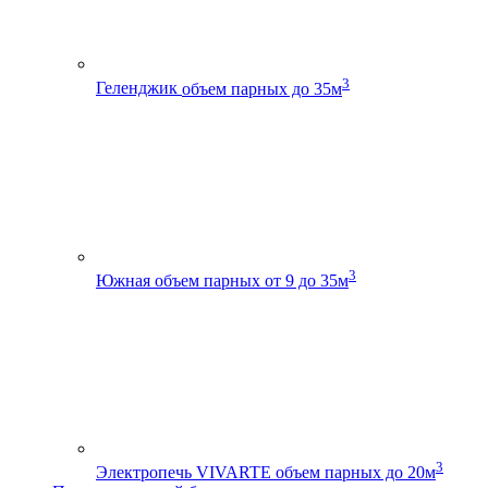
3
Геленджик
объем парных до 35м
3
Южная
объем парных от 9 до 35м
3
Электропечь VIVARTE
объем парных до 20м