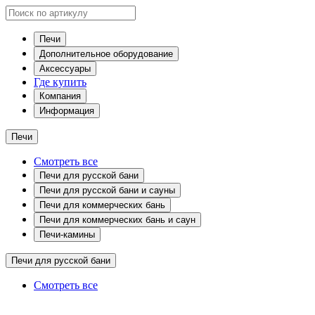
Печи
Дополнительное оборудование
Аксессуары
Где купить
Компания
Информация
Печи
Смотреть все
Печи для русской бани
Печи для русской бани и сауны
Печи для коммерческих бань
Печи для коммерческих бань и саун
Печи-камины
Печи для русской бани
Смотреть все