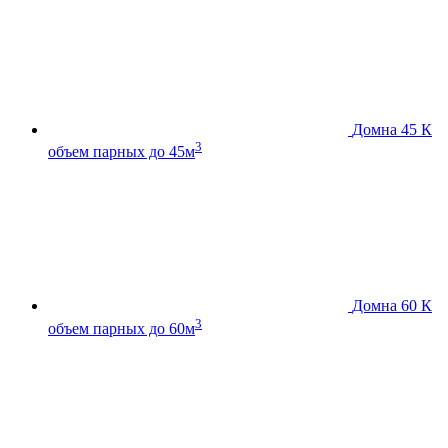
Домна 45 К
3
объем парных до 45м
Домна 60 К
3
объем парных до 60м