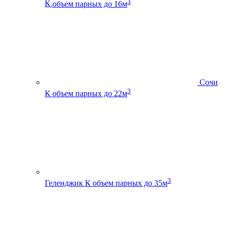
3
К
объем парных до 16м
Сочи
3
К
объем парных до 22м
3
Геленджик К
объем парных до 35м