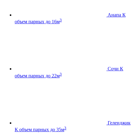
Анапа К
3
объем парных до 16м
Сочи К
3
объем парных до 22м
Геленджик
3
К
объем парных до 35м