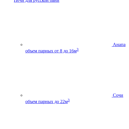
Печи для русской бани
Анапа
3
объем парных от 8 до 16м
Сочи
3
объем парных до 22м