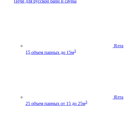
Печи для русской бани и сауны
Ялта
3
15
объем парных до 15м
Ялта
3
25
объем парных от 15 до 25м