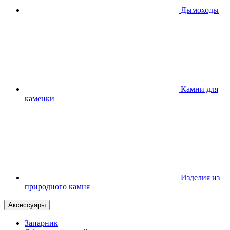
Дымоходы
Камни для
каменки
Изделия из
природного камня
Аксессуары
Запарник