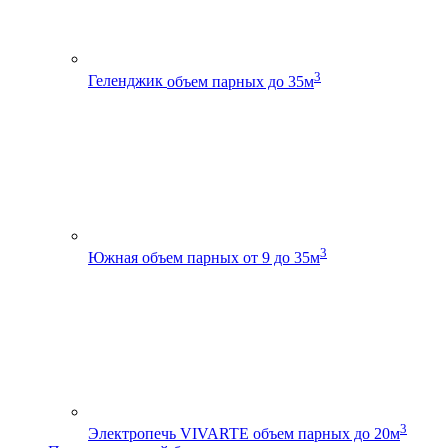
3
Геленджик
объем парных до 35м
3
Южная
объем парных от 9 до 35м
3
Электропечь VIVARTE
объем парных до 20м