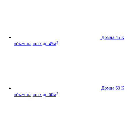
Домна 45 К
3
объем парных до 45м
Домна 60 К
3
объем парных до 60м