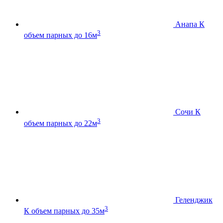
Анапа К
3
объем парных до 16м
Сочи К
3
объем парных до 22м
Геленджик
3
К
объем парных до 35м