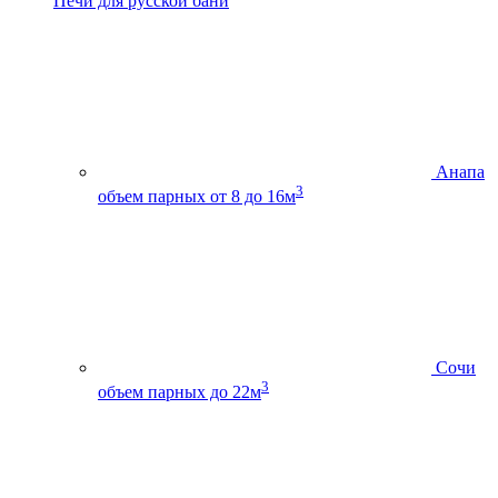
Печи для русской бани
Анапа
3
объем парных от 8 до 16м
Сочи
3
объем парных до 22м