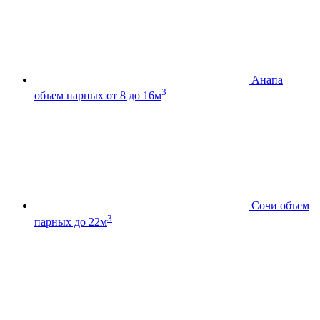
Анапа
3
объем парных от 8 до 16м
Сочи
объем
3
парных до 22м