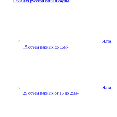
Печи для русской бани и сауны
Ялта
3
15
объем парных до 15м
Ялта
3
25
объем парных от 15 до 25м