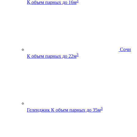
3
К
объем парных до 16м
Сочи
3
К
объем парных до 22м
3
Геленджик К
объем парных до 35м