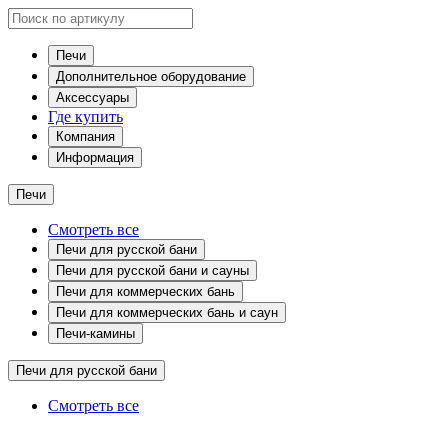
Печи
Дополнительное оборудование
Аксессуары
Где купить
Компания
Информация
Печи
Смотреть все
Печи для русской бани
Печи для русской бани и сауны
Печи для коммерческих бань
Печи для коммерческих бань и саун
Печи-камины
Печи для русской бани
Смотреть все