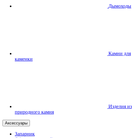
Дымоходы
Камни для
каменки
Изделия из
природного камня
Аксессуары
Запарник