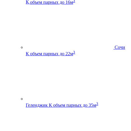
3
К
объем парных до 16м
Сочи
3
К
объем парных до 22м
3
Геленджик К
объем парных до 35м