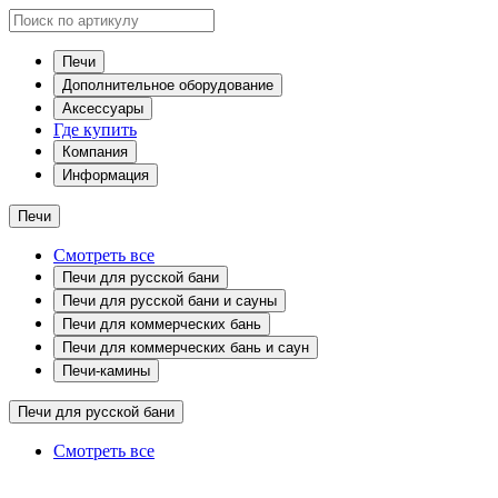
Печи
Дополнительное оборудование
Аксессуары
Где купить
Компания
Информация
Печи
Смотреть все
Печи для русской бани
Печи для русской бани и сауны
Печи для коммерческих бань
Печи для коммерческих бань и саун
Печи-камины
Печи для русской бани
Смотреть все