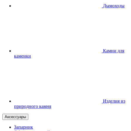
Дымоходы
Камни для
каменки
Изделия из
природного камня
Аксессуары
Запарник