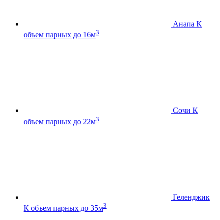
Анапа К
3
объем парных до 16м
Сочи К
3
объем парных до 22м
Геленджик
3
К
объем парных до 35м