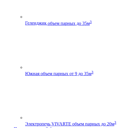
3
Геленджик
объем парных до 35м
3
Южная
объем парных от 9 до 35м
3
Электропечь VIVARTE
объем парных до 20м