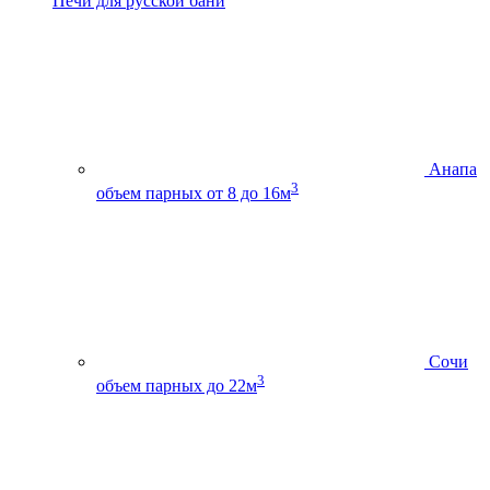
Печи для русской бани
Анапа
3
объем парных от 8 до 16м
Сочи
3
объем парных до 22м