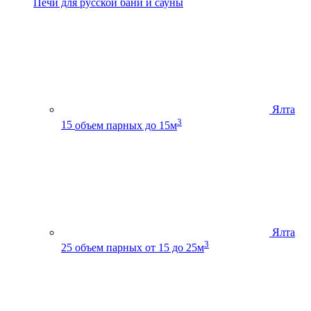
Печи для русской бани и сауны
Ялта
3
15
объем парных до 15м
Ялта
3
25
объем парных от 15 до 25м