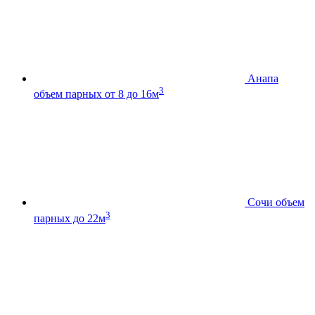
Анапа
3
объем парных от 8 до 16м
Сочи
объем
3
парных до 22м