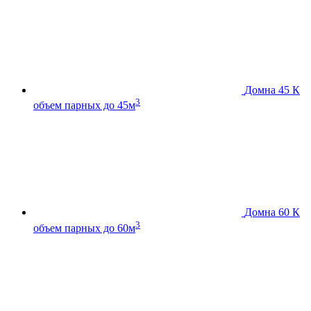
Домна 45 К
3
объем парных до 45м
Домна 60 К
3
объем парных до 60м