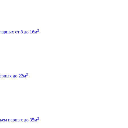
3
парных от 8 до 16м
3
арных до 22м
3
ъем парных до 35м