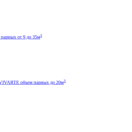
3
 парных от 9 до 35м
3
 VIVARTE
объем парных до 20м