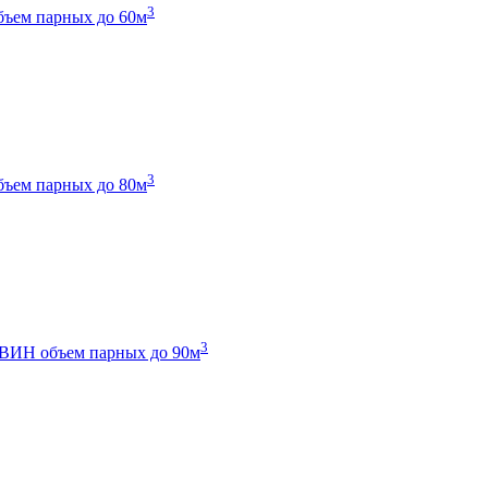
3
бъем парных до 60м
3
бъем парных до 80м
3
 ТВИН
объем парных до 90м