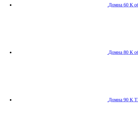
Домна 60 К
о
Домна 80 К
о
Домна 90 К