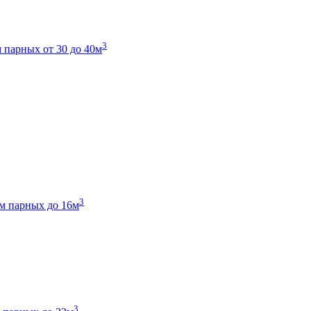
3
 парных от 30 до 40м
3
м парных до 16м
3