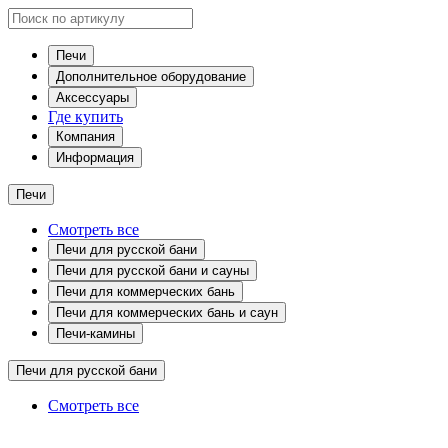
Печи
Дополнительное оборудование
Аксессуары
Где купить
Компания
Информация
Печи
Смотреть все
Печи для русской бани
Печи для русской бани и сауны
Печи для коммерческих бань
Печи для коммерческих бань и саун
Печи-камины
Печи для русской бани
Смотреть все