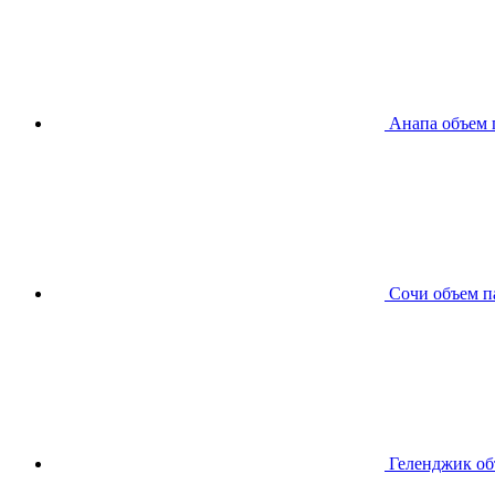
Анапа
объем 
Сочи
объем п
Геленджик
об