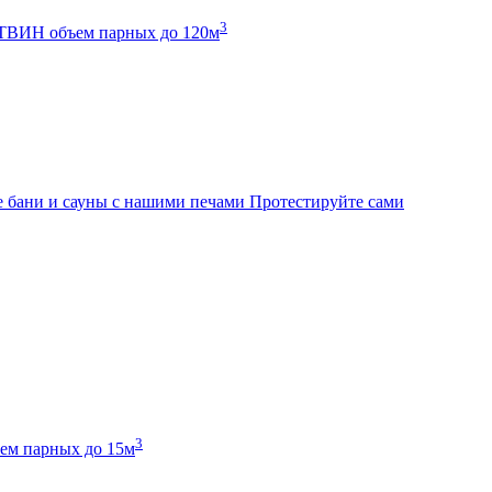
3
К ТВИН
объем парных до 120м
 бани и сауны с нашими печами
Протестируйте сами
3
ем парных до 15м