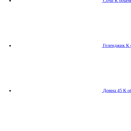
Сочи К
объем
Геленджик К
Домна 45 К
о