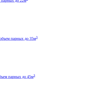
 парных до 22м
3
объем парных до 35м
3
бъем парных до 45м