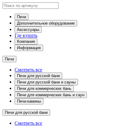
Печи
Дополнительное оборудование
Аксессуары
Где купить
Компания
Информация
Печи
Смотреть все
Печи для русской бани
Печи для русской бани и сауны
Печи для коммерческих бань
Печи для коммерческих бань и саун
Печи-камины
Печи для русской бани
Смотреть все