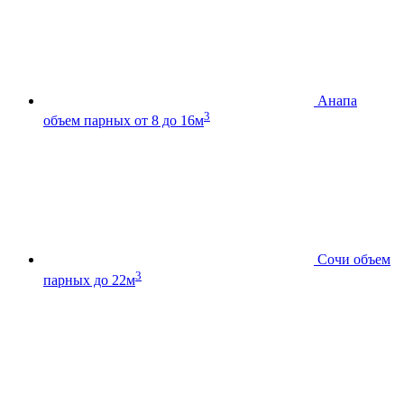
Анапа
3
объем парных от 8 до 16м
Сочи
объем
3
парных до 22м