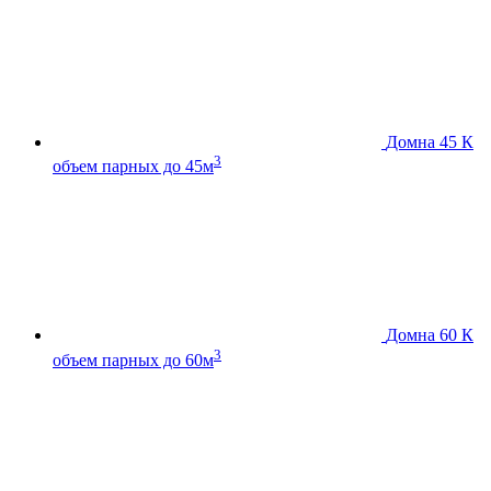
Домна 45 К
3
объем парных до 45м
Домна 60 К
3
объем парных до 60м