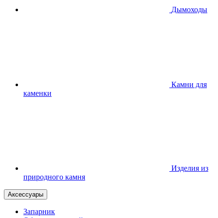
Дымоходы
Камни для
каменки
Изделия из
природного камня
Аксессуары
Запарник