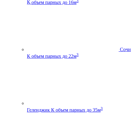
3
К
объем парных до 16м
Сочи
3
К
объем парных до 22м
3
Геленджик К
объем парных до 35м