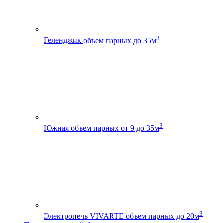
3
Геленджик
объем парных до 35м
3
Южная
объем парных от 9 до 35м
3
Электропечь VIVARTE
объем парных до 20м