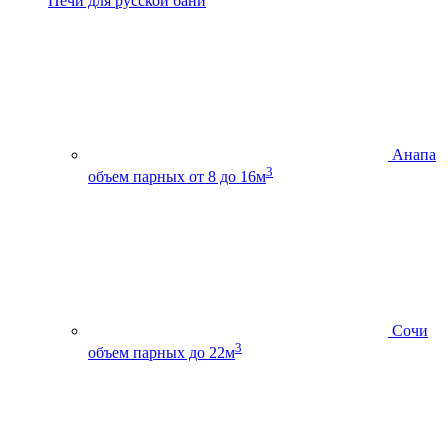
Печи для русской бани
Анапа
3
объем парных от 8 до 16м
Сочи
3
объем парных до 22м