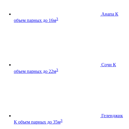
Анапа К
3
объем парных до 16м
Сочи К
3
объем парных до 22м
Геленджик
3
К
объем парных до 35м