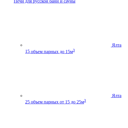
Печи для русской бани и сауны
Ялта
3
15
объем парных до 15м
Ялта
3
25
объем парных от 15 до 25м