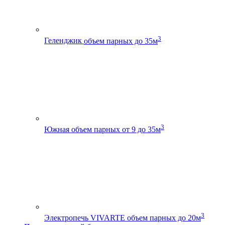
3
Геленджик
объем парных до 35м
3
Южная
объем парных от 9 до 35м
3
Электропечь VIVARTE
объем парных до 20м