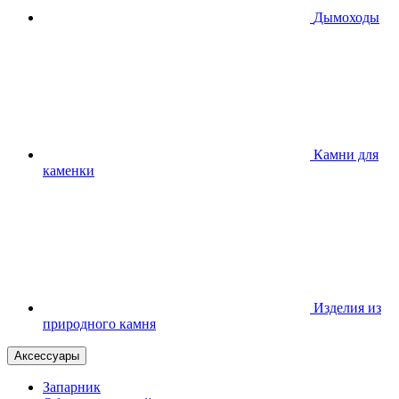
Дымоходы
Камни для
каменки
Изделия из
природного камня
Аксессуары
Запарник