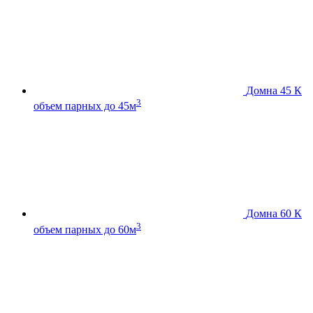
Домна 45 К
3
объем парных до 45м
Домна 60 К
3
объем парных до 60м