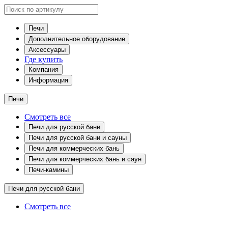
Печи
Дополнительное оборудование
Аксессуары
Где купить
Компания
Информация
Печи
Смотреть все
Печи для русской бани
Печи для русской бани и сауны
Печи для коммерческих бань
Печи для коммерческих бань и саун
Печи-камины
Печи для русской бани
Смотреть все