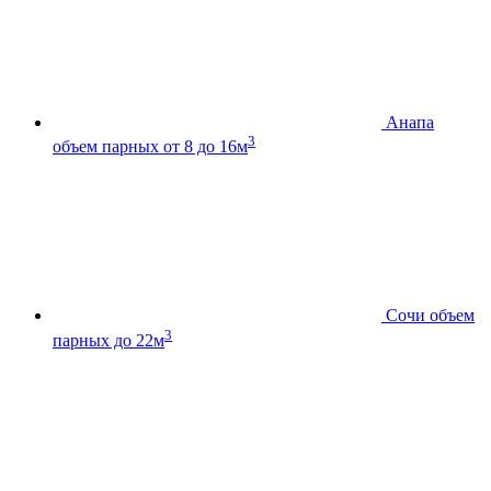
Анапа
3
объем парных от 8 до 16м
Сочи
объем
3
парных до 22м