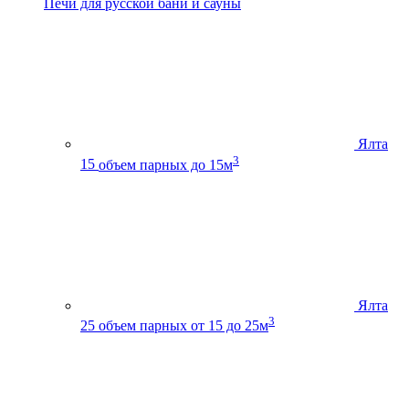
Печи для русской бани и сауны
Ялта
3
15
объем парных до 15м
Ялта
3
25
объем парных от 15 до 25м