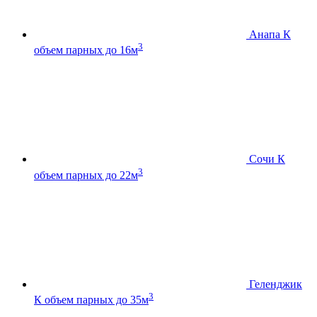
Анапа К
3
объем парных до 16м
Сочи К
3
объем парных до 22м
Геленджик
3
К
объем парных до 35м