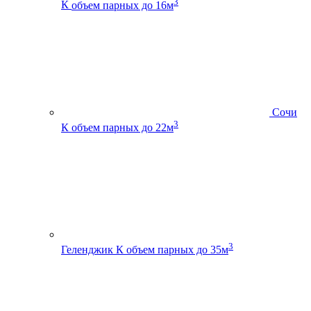
3
К
объем парных до 16м
Сочи
3
К
объем парных до 22м
3
Геленджик К
объем парных до 35м