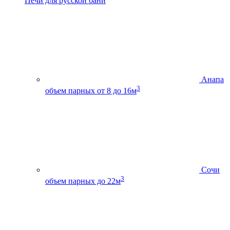
Печи для русской бани
Анапа
3
объем парных от 8 до 16м
Сочи
3
объем парных до 22м