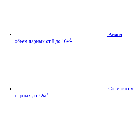
Анапа
3
объем парных от 8 до 16м
Сочи
объем
3
парных до 22м