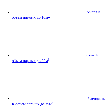
Анапа К
3
объем парных до 16м
Сочи К
3
объем парных до 22м
Геленджик
3
К
объем парных до 35м