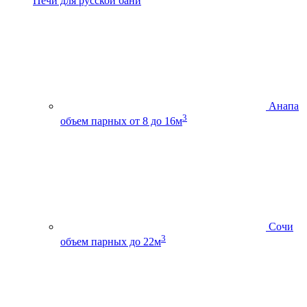
Печи для русской бани
Анапа
3
объем парных от 8 до 16м
Сочи
3
объем парных до 22м