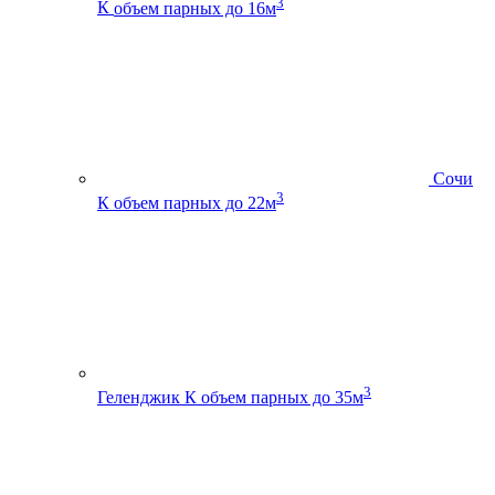
3
К
объем парных до 16м
Сочи
3
К
объем парных до 22м
3
Геленджик К
объем парных до 35м