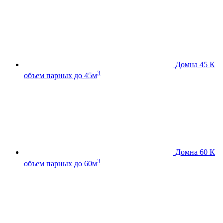
Домна 45 К
3
объем парных до 45м
Домна 60 К
3
объем парных до 60м