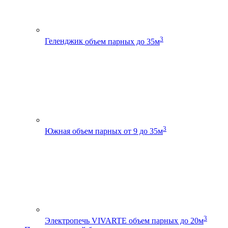
3
Геленджик
объем парных до 35м
3
Южная
объем парных от 9 до 35м
3
Электропечь VIVARTE
объем парных до 20м