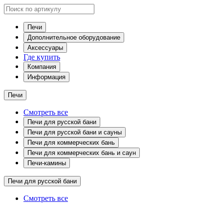
Печи
Дополнительное оборудование
Аксессуары
Где купить
Компания
Информация
Печи
Смотреть все
Печи для русской бани
Печи для русской бани и сауны
Печи для коммерческих бань
Печи для коммерческих бань и саун
Печи-камины
Печи для русской бани
Смотреть все