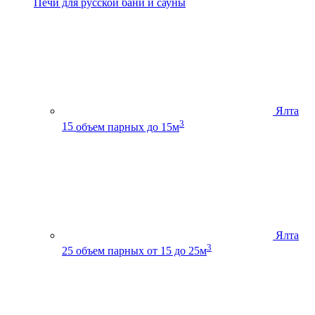
Печи для русской бани и сауны
Ялта
3
15
объем парных до 15м
Ялта
3
25
объем парных от 15 до 25м