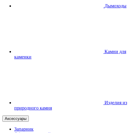
Дымоходы
Камни для
каменки
Изделия из
природного камня
Аксессуары
Запарник