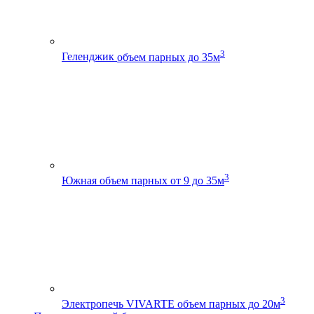
3
Геленджик
объем парных до 35м
3
Южная
объем парных от 9 до 35м
3
Электропечь VIVARTE
объем парных до 20м