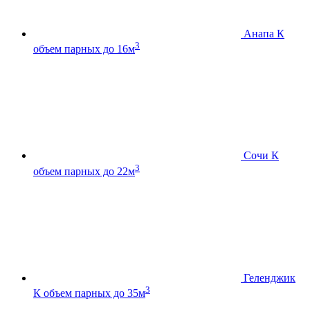
Анапа К
3
объем парных до 16м
Сочи К
3
объем парных до 22м
Геленджик
3
К
объем парных до 35м