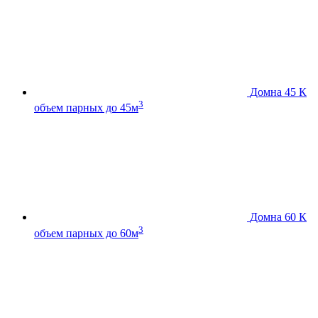
Домна 45 К
3
объем парных до 45м
Домна 60 К
3
объем парных до 60м