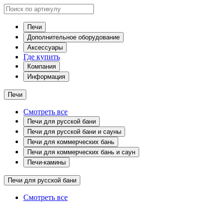
Печи
Дополнительное оборудование
Аксессуары
Где купить
Компания
Информация
Печи
Смотреть все
Печи для русской бани
Печи для русской бани и сауны
Печи для коммерческих бань
Печи для коммерческих бань и саун
Печи-камины
Печи для русской бани
Смотреть все