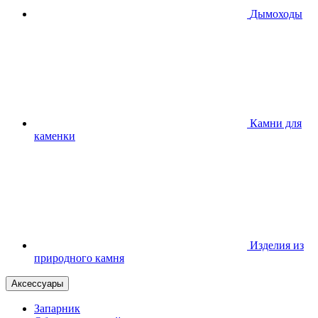
Дымоходы
Камни для
каменки
Изделия из
природного камня
Аксессуары
Запарник