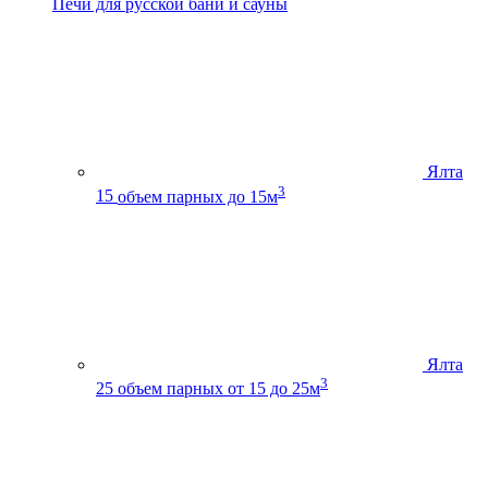
Печи для русской бани и сауны
Ялта
3
15
объем парных до 15м
Ялта
3
25
объем парных от 15 до 25м