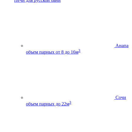
Печи для русской бани
Анапа
3
объем парных от 8 до 16м
Сочи
3
объем парных до 22м