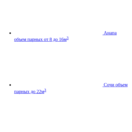
Анапа
3
объем парных от 8 до 16м
Сочи
объем
3
парных до 22м