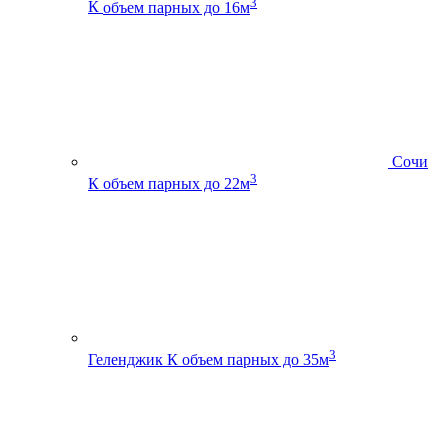
3
К
объем парных до 16м
Сочи
3
К
объем парных до 22м
3
Геленджик К
объем парных до 35м