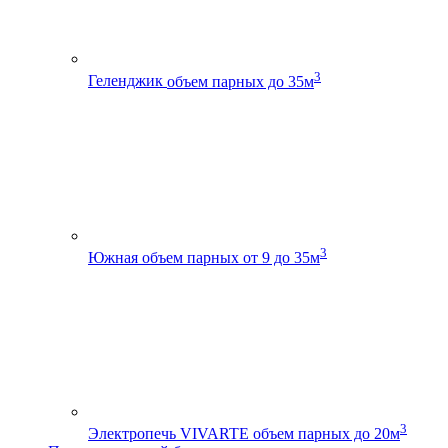
3
Геленджик
объем парных до 35м
3
Южная
объем парных от 9 до 35м
3
Электропечь VIVARTE
объем парных до 20м