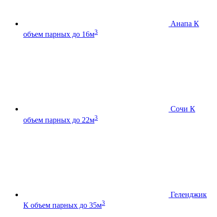
Анапа К
3
объем парных до 16м
Сочи К
3
объем парных до 22м
Геленджик
3
К
объем парных до 35м