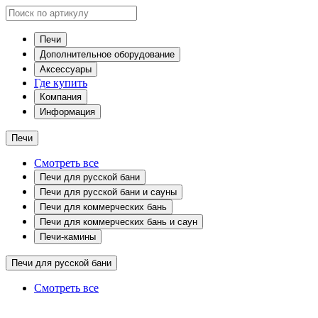
Печи
Дополнительное оборудование
Аксессуары
Где купить
Компания
Информация
Печи
Смотреть все
Печи для русской бани
Печи для русской бани и сауны
Печи для коммерческих бань
Печи для коммерческих бань и саун
Печи-камины
Печи для русской бани
Смотреть все