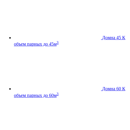
Домна 45 К
3
объем парных до 45м
Домна 60 К
3
объем парных до 60м