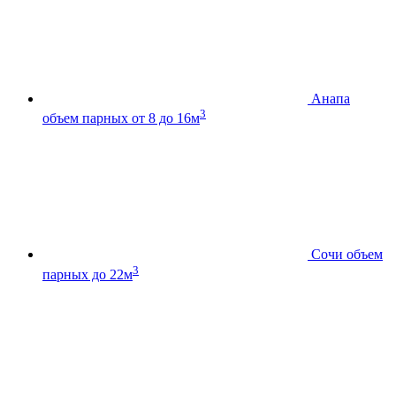
Анапа
3
объем парных от 8 до 16м
Сочи
объем
3
парных до 22м