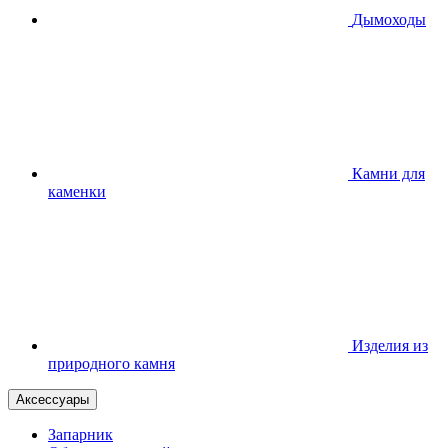
Дымоходы
Камни для
каменки
Изделия из
природного камня
Аксессуары
Запарник