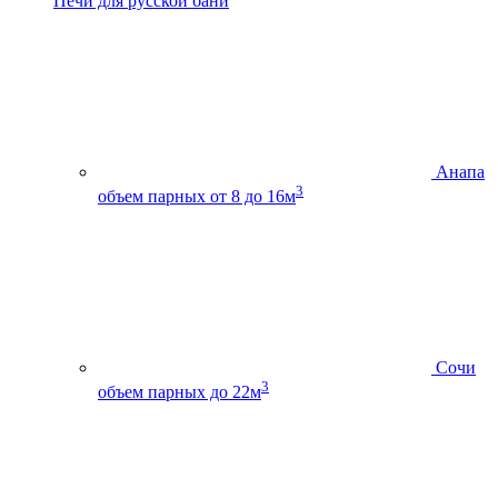
Печи для русской бани
Анапа
3
объем парных от 8 до 16м
Сочи
3
объем парных до 22м