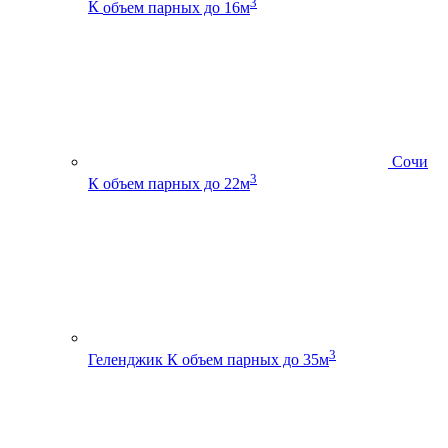
3
К
объем парных до 16м
Сочи
3
К
объем парных до 22м
3
Геленджик К
объем парных до 35м