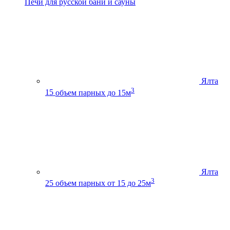
Печи для русской бани и сауны
Ялта
3
15
объем парных до 15м
Ялта
3
25
объем парных от 15 до 25м