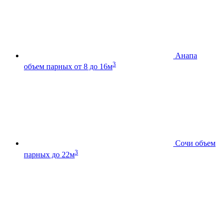
Анапа
3
объем парных от 8 до 16м
Сочи
объем
3
парных до 22м