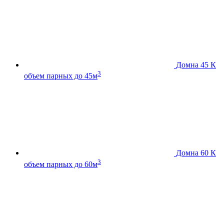
Домна 45 К
3
объем парных до 45м
Домна 60 К
3
объем парных до 60м