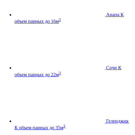
Анапа К
3
объем парных до 16м
Сочи К
3
объем парных до 22м
Геленджик
3
К
объем парных до 35м