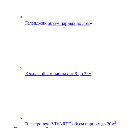
3
Геленджик
объем парных до 35м
3
Южная
объем парных от 9 до 35м
3
Электропечь VIVARTE
объем парных до 20м