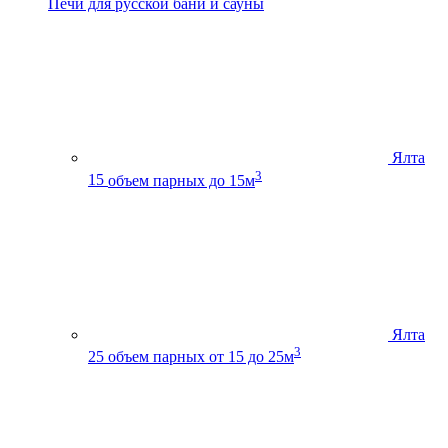
Печи для русской бани и сауны
Ялта
3
15
объем парных до 15м
Ялта
3
25
объем парных от 15 до 25м