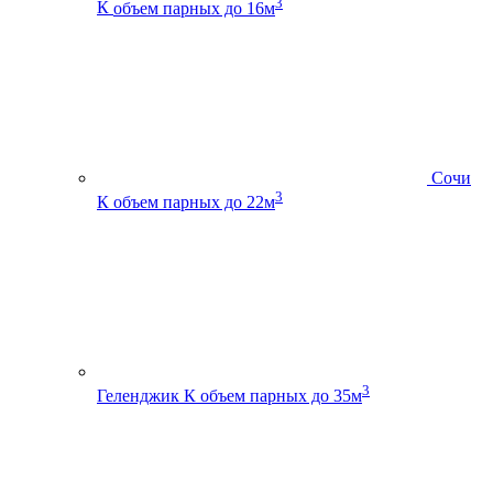
3
К
объем парных до 16м
Сочи
3
К
объем парных до 22м
3
Геленджик К
объем парных до 35м