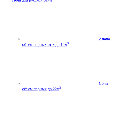
Печи для русской бани
Анапа
3
объем парных от 8 до 16м
Сочи
3
объем парных до 22м