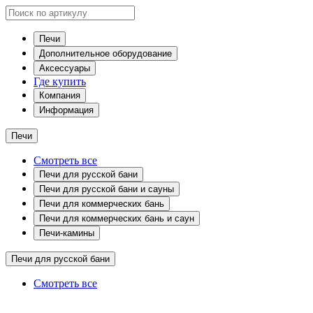
Печи
Дополнительное оборудование
Аксессуары
Где купить
Компания
Информация
Печи
Смотреть все
Печи для русской бани
Печи для русской бани и сауны
Печи для коммерческих бань
Печи для коммерческих бань и саун
Печи-камины
Печи для русской бани
Смотреть все