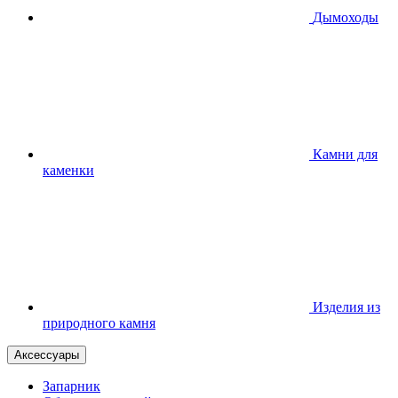
Дымоходы
Камни для
каменки
Изделия из
природного камня
Аксессуары
Запарник