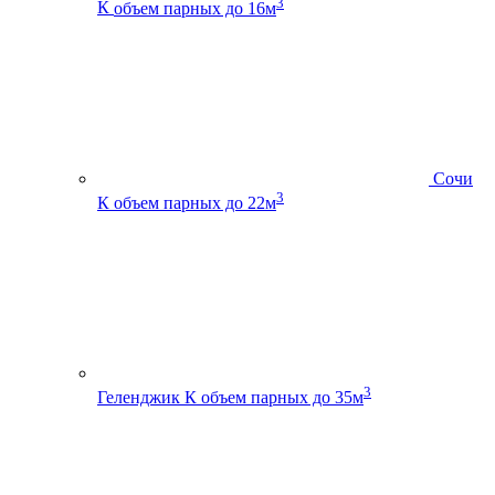
3
К
объем парных до 16м
Сочи
3
К
объем парных до 22м
3
Геленджик К
объем парных до 35м