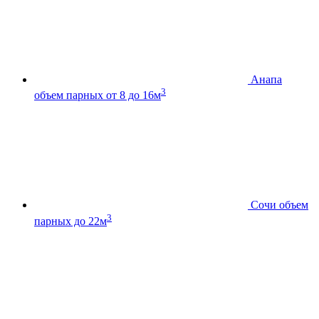
Анапа
3
объем парных от 8 до 16м
Сочи
объем
3
парных до 22м