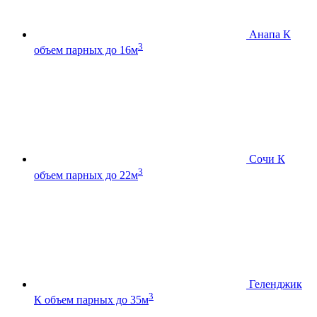
Анапа К
3
объем парных до 16м
Сочи К
3
объем парных до 22м
Геленджик
3
К
объем парных до 35м