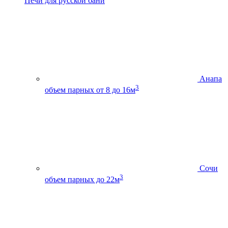
Печи для русской бани
Анапа
3
объем парных от 8 до 16м
Сочи
3
объем парных до 22м