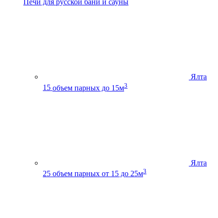
Печи для русской бани и сауны
Ялта
3
15
объем парных до 15м
Ялта
3
25
объем парных от 15 до 25м