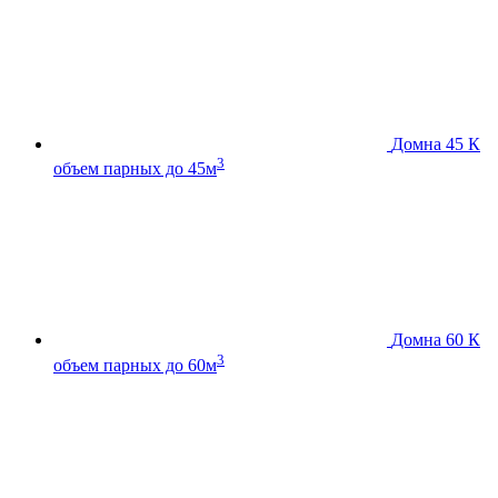
Домна 45 К
3
объем парных до 45м
Домна 60 К
3
объем парных до 60м