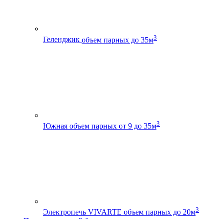
3
Геленджик
объем парных до 35м
3
Южная
объем парных от 9 до 35м
3
Электропечь VIVARTE
объем парных до 20м