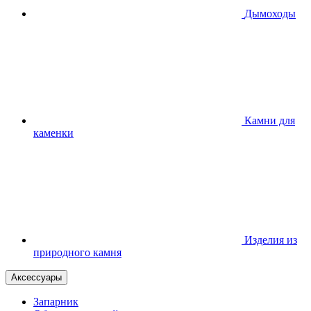
Дымоходы
Камни для
каменки
Изделия из
природного камня
Аксессуары
Запарник