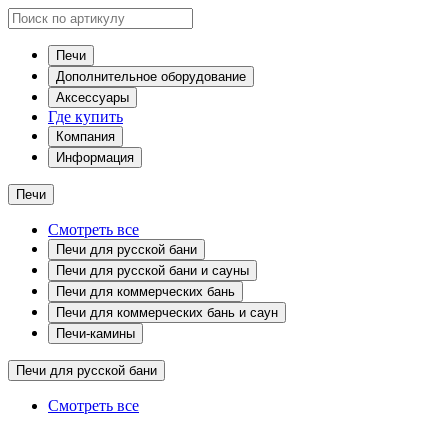
Печи
Дополнительное оборудование
Аксессуары
Где купить
Компания
Информация
Печи
Смотреть все
Печи для русской бани
Печи для русской бани и сауны
Печи для коммерческих бань
Печи для коммерческих бань и саун
Печи-камины
Печи для русской бани
Смотреть все