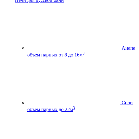
Печи для русской бани
Анапа
3
объем парных от 8 до 16м
Сочи
3
объем парных до 22м