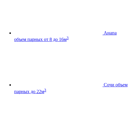
Анапа
3
объем парных от 8 до 16м
Сочи
объем
3
парных до 22м