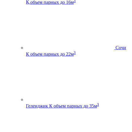
3
К
объем парных до 16м
Сочи
3
К
объем парных до 22м
3
Геленджик К
объем парных до 35м