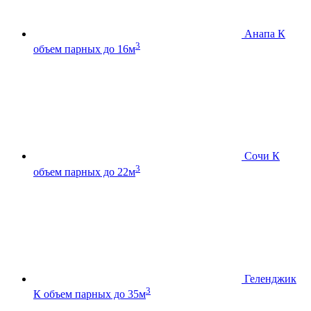
Анапа К
3
объем парных до 16м
Сочи К
3
объем парных до 22м
Геленджик
3
К
объем парных до 35м