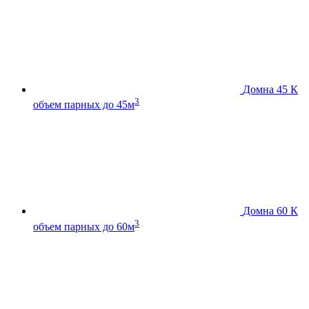
Домна 45 К
3
объем парных до 45м
Домна 60 К
3
объем парных до 60м