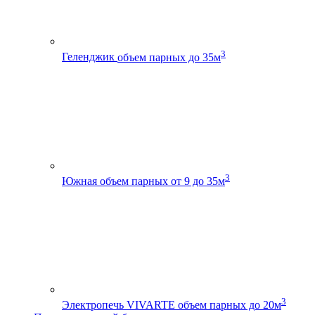
3
Геленджик
объем парных до 35м
3
Южная
объем парных от 9 до 35м
3
Электропечь VIVARTE
объем парных до 20м