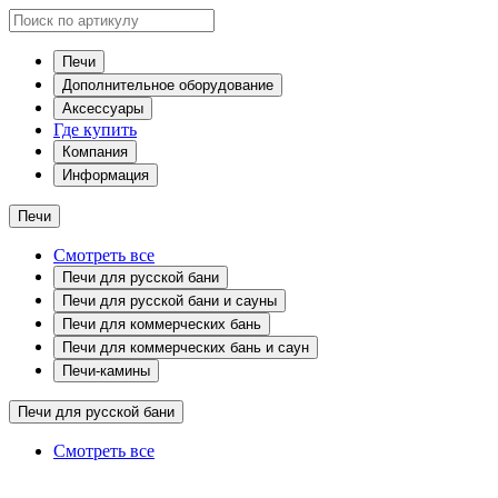
Печи
Дополнительное оборудование
Аксессуары
Где купить
Компания
Информация
Печи
Смотреть все
Печи для русской бани
Печи для русской бани и сауны
Печи для коммерческих бань
Печи для коммерческих бань и саун
Печи-камины
Печи для русской бани
Смотреть все