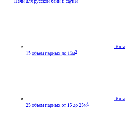
Печи для русской бани и сауны
Ялта
3
15
объем парных до 15м
Ялта
3
25
объем парных от 15 до 25м