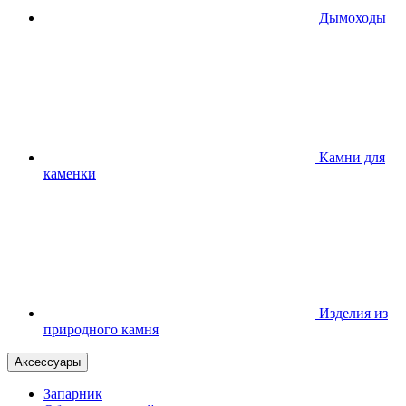
Дымоходы
Камни для
каменки
Изделия из
природного камня
Аксессуары
Запарник