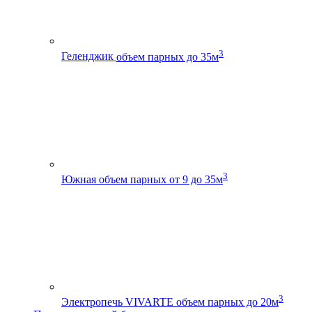
3
Геленджик
объем парных до 35м
3
Южная
объем парных от 9 до 35м
3
Электропечь VIVARTE
объем парных до 20м