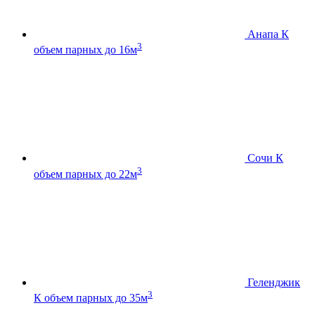
Анапа К
3
объем парных до 16м
Сочи К
3
объем парных до 22м
Геленджик
3
К
объем парных до 35м