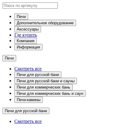
Печи
Дополнительное оборудование
Аксессуары
Где купить
Компания
Информация
Печи
Смотреть все
Печи для русской бани
Печи для русской бани и сауны
Печи для коммерческих бань
Печи для коммерческих бань и саун
Печи-камины
Печи для русской бани
Смотреть все