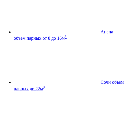
Анапа
3
объем парных от 8 до 16м
Сочи
объем
3
парных до 22м