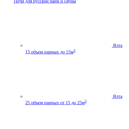
Печи для русской бани и сауны
Ялта
3
15
объем парных до 15м
Ялта
3
25
объем парных от 15 до 25м