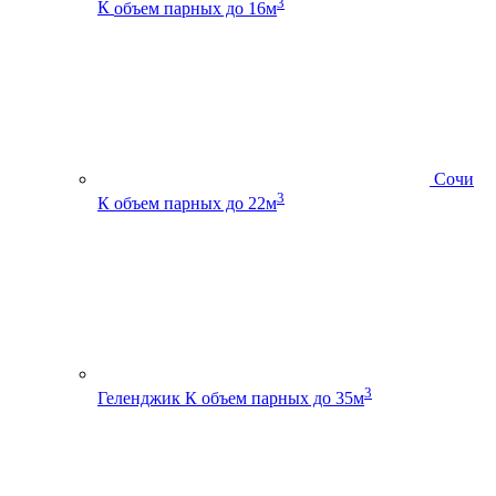
3
К
объем парных до 16м
Сочи
3
К
объем парных до 22м
3
Геленджик К
объем парных до 35м