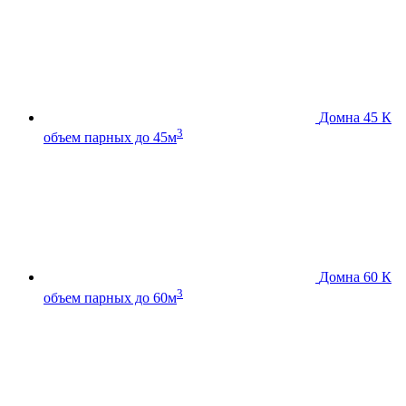
Домна 45 К
3
объем парных до 45м
Домна 60 К
3
объем парных до 60м