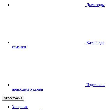
Дымоходы
Камни для
каменки
Изделия из
природного камня
Аксессуары
Запарник