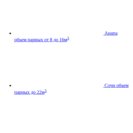
Анапа
3
объем парных от 8 до 16м
Сочи
объем
3
парных до 22м