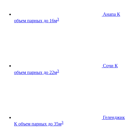
Анапа К
3
объем парных до 16м
Сочи К
3
объем парных до 22м
Геленджик
3
К
объем парных до 35м