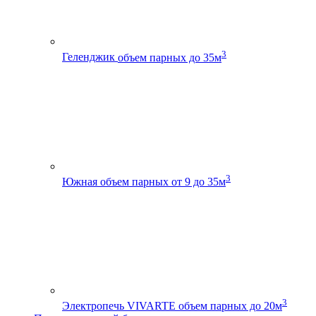
3
Геленджик
объем парных до 35м
3
Южная
объем парных от 9 до 35м
3
Электропечь VIVARTE
объем парных до 20м