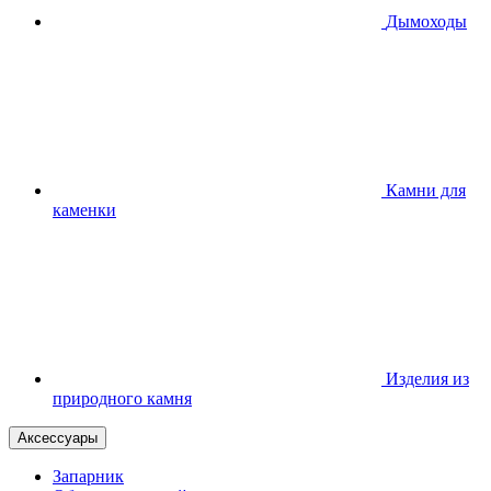
Дымоходы
Камни для
каменки
Изделия из
природного камня
Аксессуары
Запарник