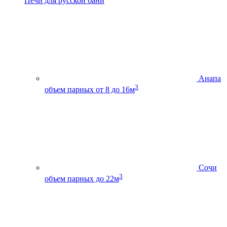
Печи для русской бани
Анапа
3
объем парных от 8 до 16м
Сочи
3
объем парных до 22м