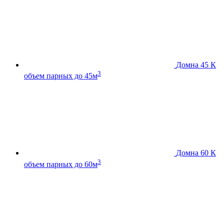
Домна 45 К
3
объем парных до 45м
Домна 60 К
3
объем парных до 60м