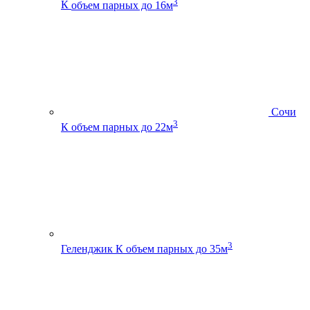
3
К
объем парных до 16м
Сочи
3
К
объем парных до 22м
3
Геленджик К
объем парных до 35м