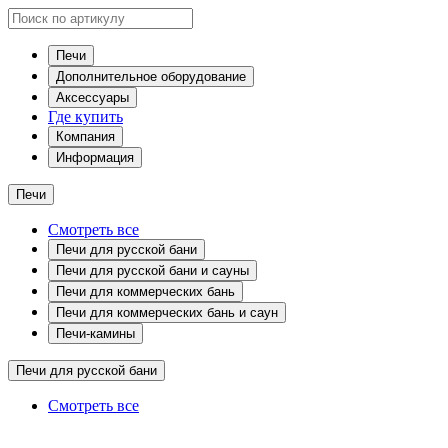
Печи
Дополнительное оборудование
Аксессуары
Где купить
Компания
Информация
Печи
Смотреть все
Печи для русской бани
Печи для русской бани и сауны
Печи для коммерческих бань
Печи для коммерческих бань и саун
Печи-камины
Печи для русской бани
Смотреть все