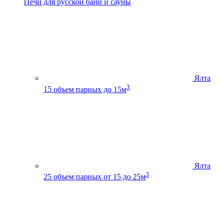
Печи для русской бани и сауны
Ялта
3
15
объем парных до 15м
Ялта
3
25
объем парных от 15 до 25м