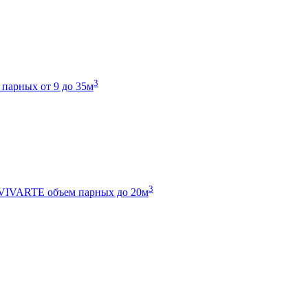
3
 парных от 9 до 35м
3
 VIVARTE
объем парных до 20м