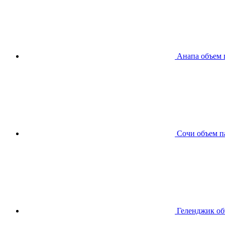
Анапа
объем 
Сочи
объем п
Геленджик
об