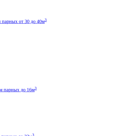
3
 парных от 30 до 40м
3
м парных до 16м
3