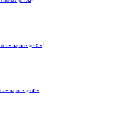
 парных до 22м
3
объем парных до 35м
3
бъем парных до 45м