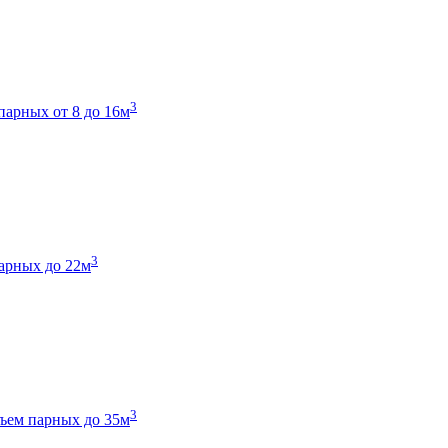
3
парных от 8 до 16м
3
арных до 22м
3
ъем парных до 35м