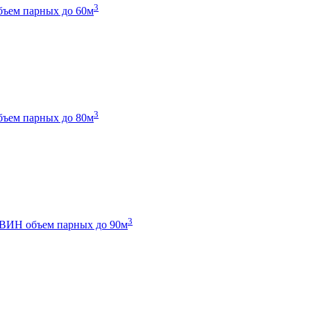
3
бъем парных до 60м
3
бъем парных до 80м
3
 ТВИН
объем парных до 90м