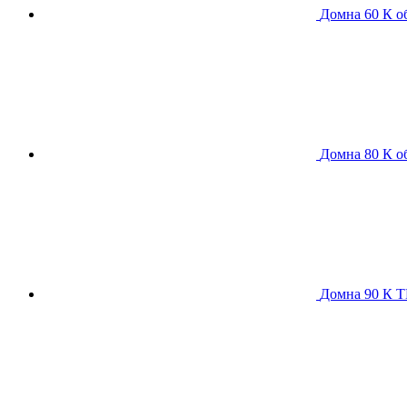
Домна 60 К
о
Домна 80 К
о
Домна 90 К