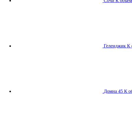
Сочи К
объем
Геленджик К
Домна 45 К
о