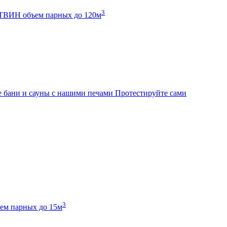
3
К ТВИН
объем парных до 120м
 бани и сауны с нашими печами
Протестируйте сами
3
ем парных до 15м