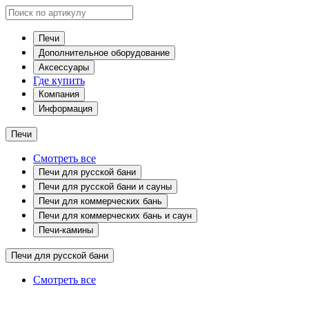
Печи
Дополнительное оборудование
Аксессуары
Где купить
Компания
Информация
Печи
Смотреть все
Печи для русской бани
Печи для русской бани и сауны
Печи для коммерческих бань
Печи для коммерческих бань и саун
Печи-камины
Печи для русской бани
Смотреть все