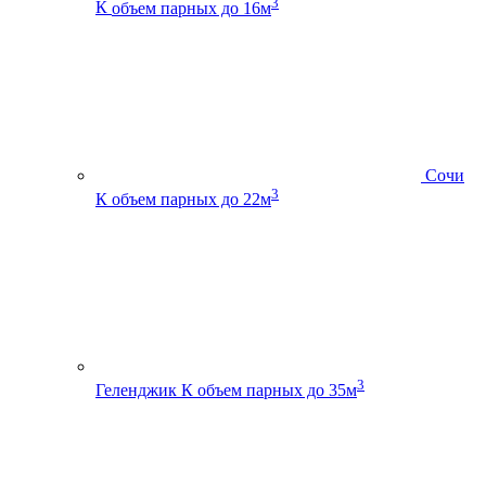
3
К
объем парных до 16м
Сочи
3
К
объем парных до 22м
3
Геленджик К
объем парных до 35м