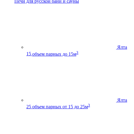
Печи для русской бани и сауны
Ялта
3
15
объем парных до 15м
Ялта
3
25
объем парных от 15 до 25м