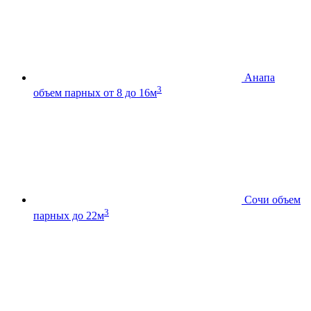
Анапа
3
объем парных от 8 до 16м
Сочи
объем
3
парных до 22м