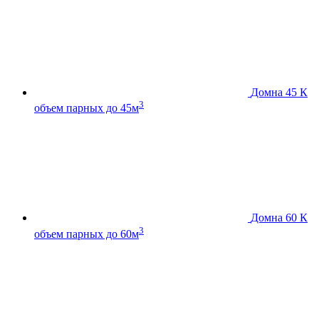
Домна 45 К
3
объем парных до 45м
Домна 60 К
3
объем парных до 60м