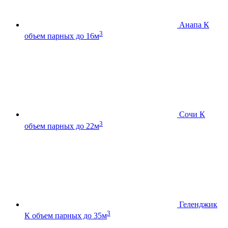
Анапа К
3
объем парных до 16м
Сочи К
3
объем парных до 22м
Геленджик
3
К
объем парных до 35м