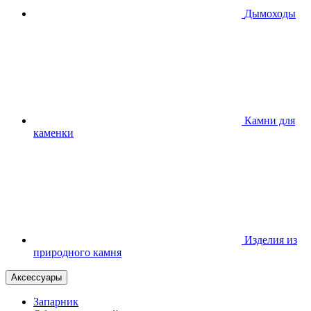
Дымоходы
Камни для
каменки
Изделия из
природного камня
Аксессуары
Запарник