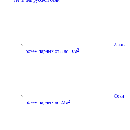
Печи для русской бани
Анапа
3
объем парных от 8 до 16м
Сочи
3
объем парных до 22м