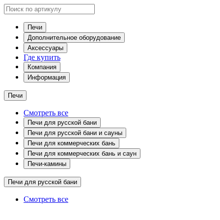
Печи
Дополнительное оборудование
Аксессуары
Где купить
Компания
Информация
Печи
Смотреть все
Печи для русской бани
Печи для русской бани и сауны
Печи для коммерческих бань
Печи для коммерческих бань и саун
Печи-камины
Печи для русской бани
Смотреть все