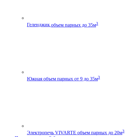
3
Геленджик
объем парных до 35м
3
Южная
объем парных от 9 до 35м
3
Электропечь VIVARTE
объем парных до 20м