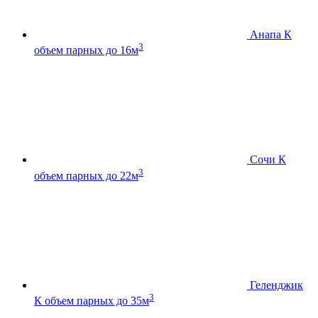
Анапа К
3
объем парных до 16м
Сочи К
3
объем парных до 22м
Геленджик
3
К
объем парных до 35м