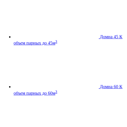
Домна 45 К
3
объем парных до 45м
Домна 60 К
3
объем парных до 60м