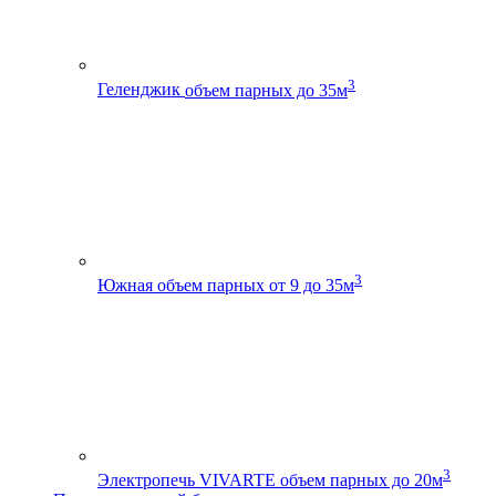
3
Геленджик
объем парных до 35м
3
Южная
объем парных от 9 до 35м
3
Электропечь VIVARTE
объем парных до 20м