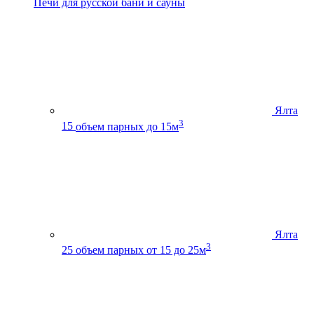
Печи для русской бани и сауны
Ялта
3
15
объем парных до 15м
Ялта
3
25
объем парных от 15 до 25м