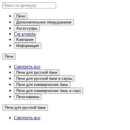
Печи
Дополнительное оборудование
Аксессуары
Где купить
Компания
Информация
Печи
Смотреть все
Печи для русской бани
Печи для русской бани и сауны
Печи для коммерческих бань
Печи для коммерческих бань и саун
Печи-камины
Печи для русской бани
Смотреть все