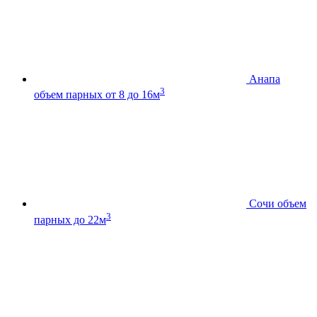
Анапа
3
объем парных от 8 до 16м
Сочи
объем
3
парных до 22м