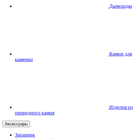
Дымоходы
Камни для
каменки
Изделия из
природного камня
Аксессуары
Запарник