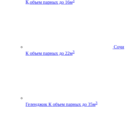
3
К
объем парных до 16м
Сочи
3
К
объем парных до 22м
3
Геленджик К
объем парных до 35м