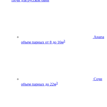
Печи для русской бани
Анапа
3
объем парных от 8 до 16м
Сочи
3
объем парных до 22м