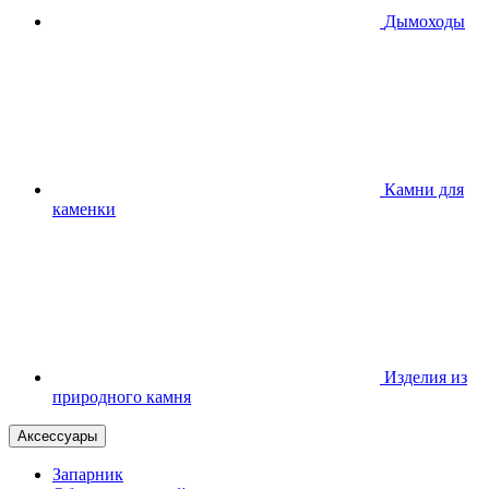
Дымоходы
Камни для
каменки
Изделия из
природного камня
Аксессуары
Запарник