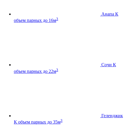
Анапа К
3
объем парных до 16м
Сочи К
3
объем парных до 22м
Геленджик
3
К
объем парных до 35м