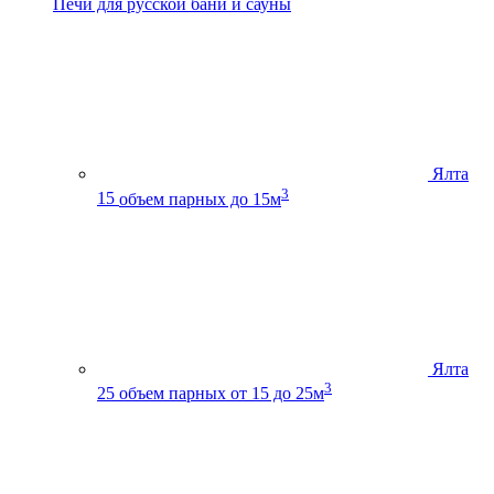
Печи для русской бани и сауны
Ялта
3
15
объем парных до 15м
Ялта
3
25
объем парных от 15 до 25м