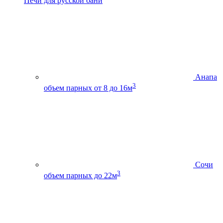
Печи для русской бани
Анапа
3
объем парных от 8 до 16м
Сочи
3
объем парных до 22м