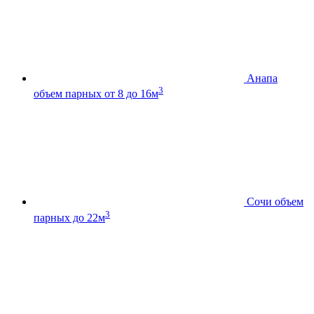
Анапа
3
объем парных от 8 до 16м
Сочи
объем
3
парных до 22м