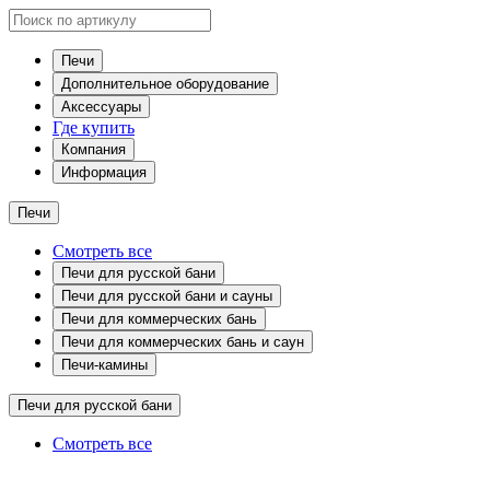
Печи
Дополнительное оборудование
Аксессуары
Где купить
Компания
Информация
Печи
Смотреть все
Печи для русской бани
Печи для русской бани и сауны
Печи для коммерческих бань
Печи для коммерческих бань и саун
Печи-камины
Печи для русской бани
Смотреть все