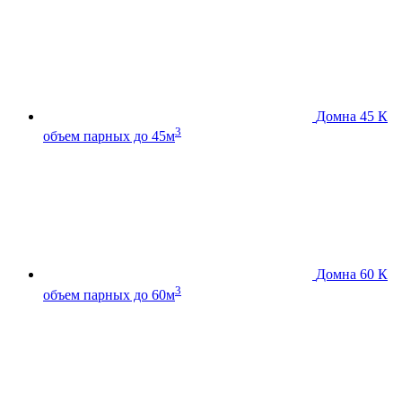
Домна 45 К
3
объем парных до 45м
Домна 60 К
3
объем парных до 60м