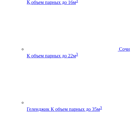
3
К
объем парных до 16м
Сочи
3
К
объем парных до 22м
3
Геленджик К
объем парных до 35м