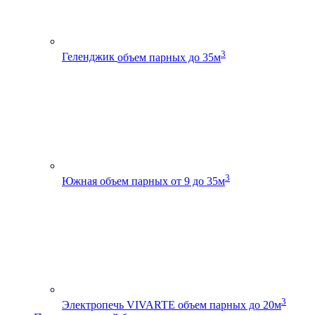
3
Геленджик
объем парных до 35м
3
Южная
объем парных от 9 до 35м
3
Электропечь VIVARTE
объем парных до 20м