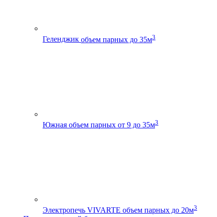
3
Геленджик
объем парных до 35м
3
Южная
объем парных от 9 до 35м
3
Электропечь VIVARTE
объем парных до 20м