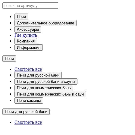
Печи
Дополнительное оборудование
Аксессуары
Где купить
Компания
Информация
Печи
Смотреть все
Печи для русской бани
Печи для русской бани и сауны
Печи для коммерческих бань
Печи для коммерческих бань и саун
Печи-камины
Печи для русской бани
Смотреть все