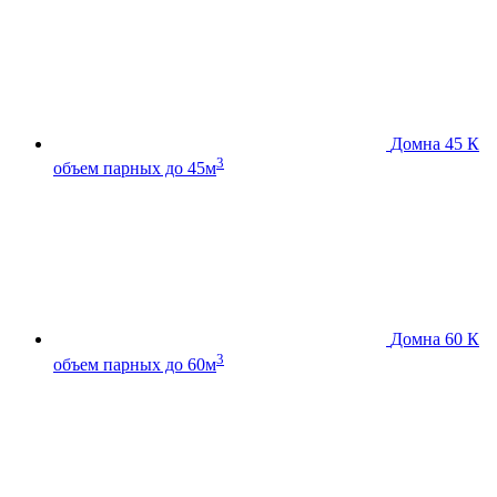
Домна 45 К
3
объем парных до 45м
Домна 60 К
3
объем парных до 60м