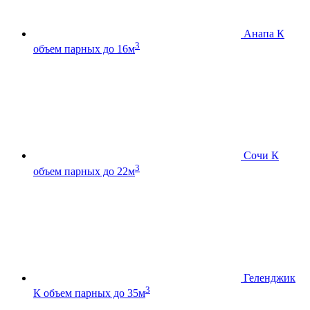
Анапа К
3
объем парных до 16м
Сочи К
3
объем парных до 22м
Геленджик
3
К
объем парных до 35м