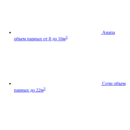
Анапа
3
объем парных от 8 до 16м
Сочи
объем
3
парных до 22м