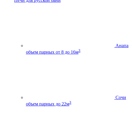
Печи для русской бани
Анапа
3
объем парных от 8 до 16м
Сочи
3
объем парных до 22м