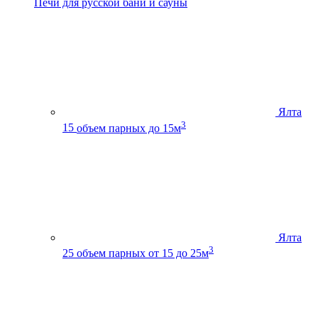
Печи для русской бани и сауны
Ялта
3
15
объем парных до 15м
Ялта
3
25
объем парных от 15 до 25м