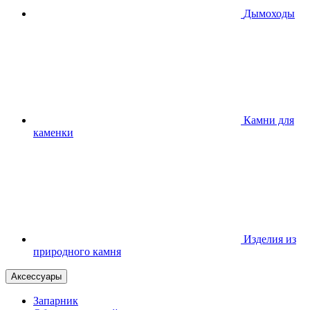
Дымоходы
Камни для
каменки
Изделия из
природного камня
Аксессуары
Запарник