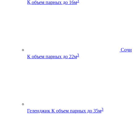
3
К
объем парных до 16м
Сочи
3
К
объем парных до 22м
3
Геленджик К
объем парных до 35м