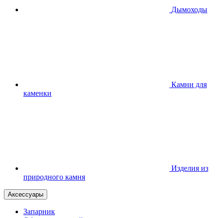
Дымоходы
Камни для
каменки
Изделия из
природного камня
Аксессуары
Запарник