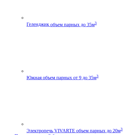
3
Геленджик
объем парных до 35м
3
Южная
объем парных от 9 до 35м
3
Электропечь VIVARTE
объем парных до 20м