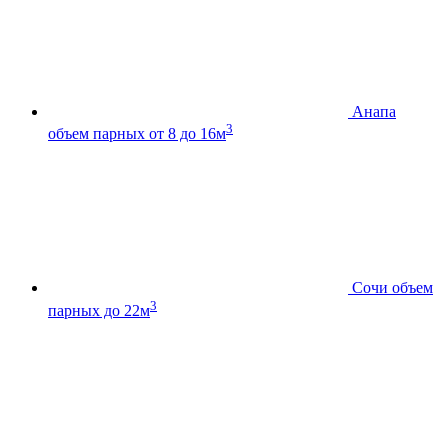
Анапа
3
объем парных от 8 до 16м
Сочи
объем
3
парных до 22м