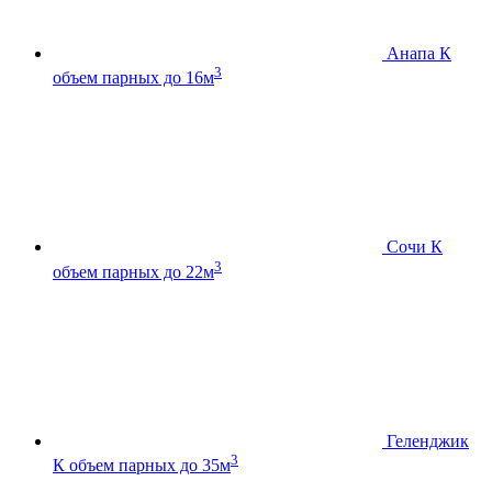
Анапа К
3
объем парных до 16м
Сочи К
3
объем парных до 22м
Геленджик
3
К
объем парных до 35м