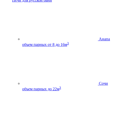
Печи для русской бани
Анапа
3
объем парных от 8 до 16м
Сочи
3
объем парных до 22м