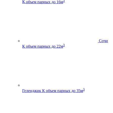
3
К
объем парных до 16м
Сочи
3
К
объем парных до 22м
3
Геленджик К
объем парных до 35м