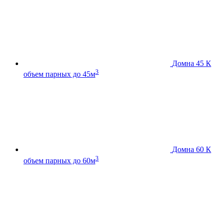
Домна 45 К
3
объем парных до 45м
Домна 60 К
3
объем парных до 60м