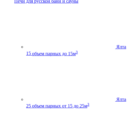
Печи для русской бани и сауны
Ялта
3
15
объем парных до 15м
Ялта
3
25
объем парных от 15 до 25м