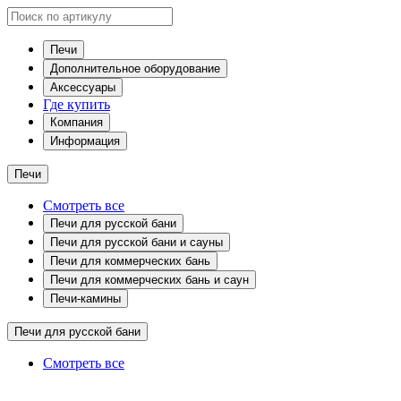
Печи
Дополнительное оборудование
Аксессуары
Где купить
Компания
Информация
Печи
Смотреть все
Печи для русской бани
Печи для русской бани и сауны
Печи для коммерческих бань
Печи для коммерческих бань и саун
Печи-камины
Печи для русской бани
Смотреть все