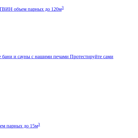
3
К ТВИН
объем парных до 120м
 бани и сауны с нашими печами
Протестируйте сами
3
ем парных до 15м