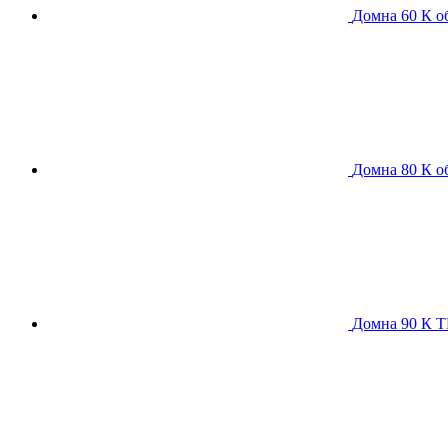
Домна 60 К
о
Домна 80 К
о
Домна 90 К