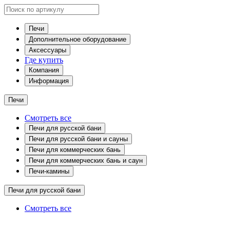
Печи
Дополнительное оборудование
Аксессуары
Где купить
Компания
Информация
Печи
Смотреть все
Печи для русской бани
Печи для русской бани и сауны
Печи для коммерческих бань
Печи для коммерческих бань и саун
Печи-камины
Печи для русской бани
Смотреть все