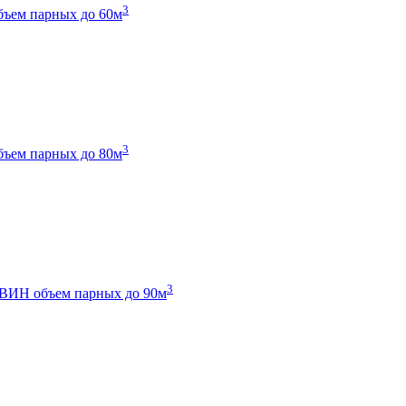
3
бъем парных до 60м
3
бъем парных до 80м
3
 ТВИН
объем парных до 90м