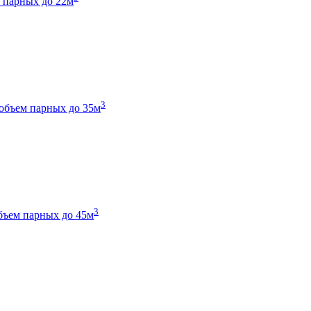
 парных до 22м
3
объем парных до 35м
3
бъем парных до 45м