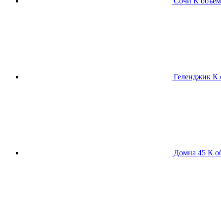
Сочи К
объем
Геленджик К
Домна 45 К
о