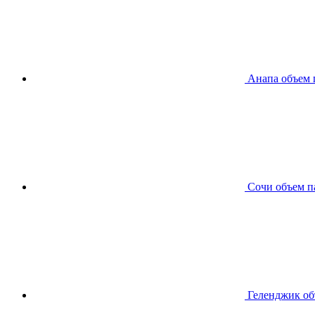
Анапа
объем 
Сочи
объем п
Геленджик
об