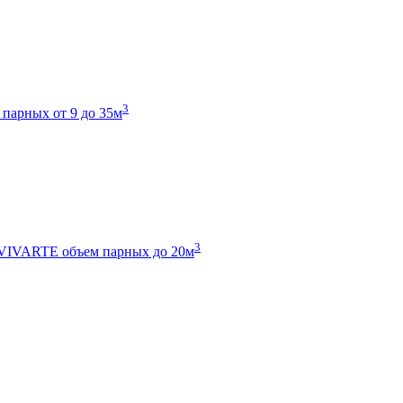
3
 парных от 9 до 35м
3
 VIVARTE
объем парных до 20м