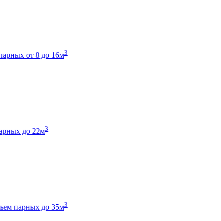
3
парных от 8 до 16м
3
арных до 22м
3
ъем парных до 35м