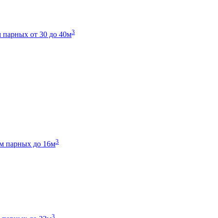
3
 парных от 30 до 40м
3
м парных до 16м
3