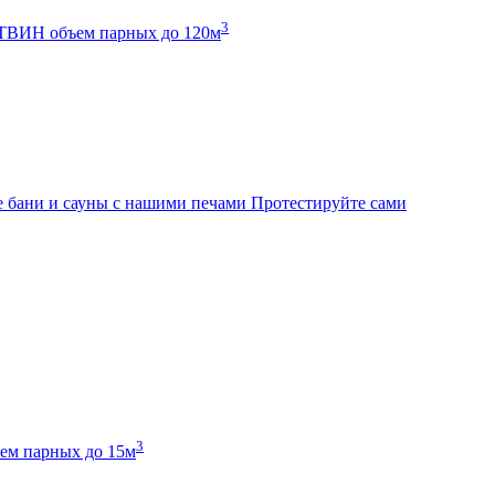
3
К ТВИН
объем парных до 120м
 бани и сауны с нашими печами
Протестируйте сами
3
ем парных до 15м