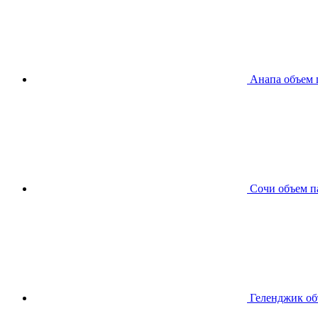
Анапа
объем 
Сочи
объем п
Геленджик
об