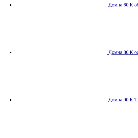
Домна 60 К
о
Домна 80 К
о
Домна 90 К