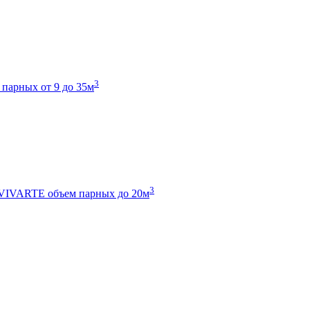
3
 парных от 9 до 35м
3
 VIVARTE
объем парных до 20м