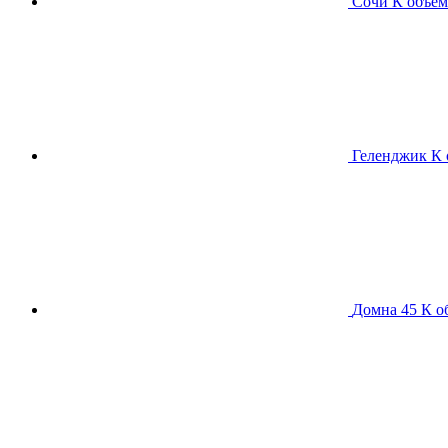
Сочи К
объем
Геленджик К
Домна 45 К
о