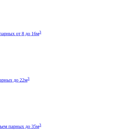
3
парных от 8 до 16м
3
арных до 22м
3
ъем парных до 35м