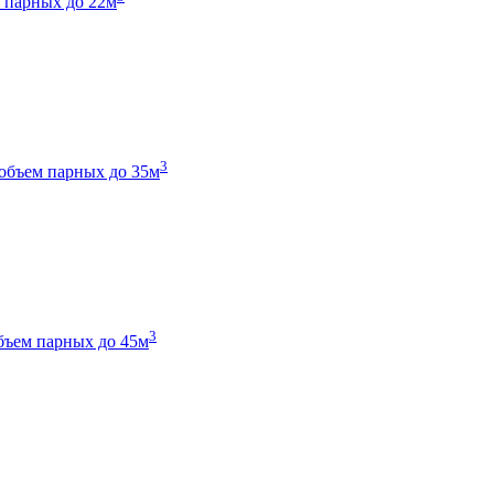
 парных до 22м
3
объем парных до 35м
3
бъем парных до 45м