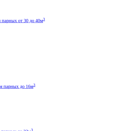
3
 парных от 30 до 40м
3
м парных до 16м
3