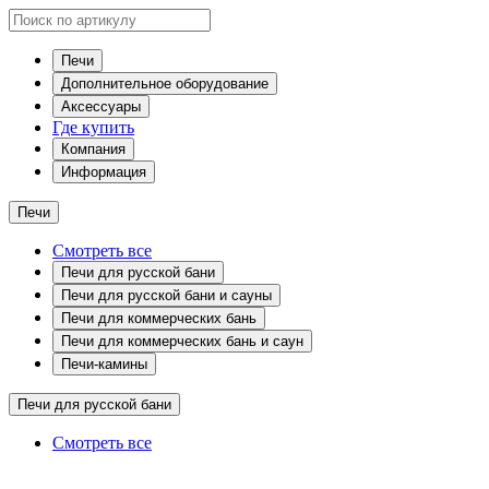
Печи
Дополнительное оборудование
Аксессуары
Где купить
Компания
Информация
Печи
Смотреть все
Печи для русской бани
Печи для русской бани и сауны
Печи для коммерческих бань
Печи для коммерческих бань и саун
Печи-камины
Печи для русской бани
Смотреть все