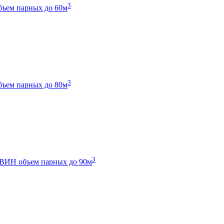
3
бъем парных до 60м
3
бъем парных до 80м
3
 ТВИН
объем парных до 90м