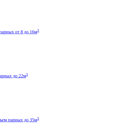
3
парных от 8 до 16м
3
арных до 22м
3
ъем парных до 35м