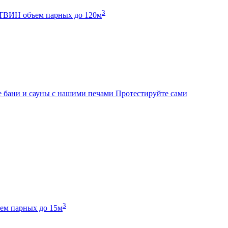
3
К ТВИН
объем парных до 120м
 бани и сауны с нашими печами
Протестируйте сами
3
ем парных до 15м