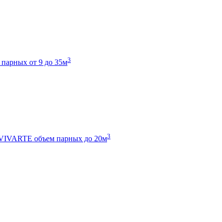
3
 парных от 9 до 35м
3
 VIVARTE
объем парных до 20м