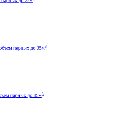
 парных до 22м
3
объем парных до 35м
3
бъем парных до 45м