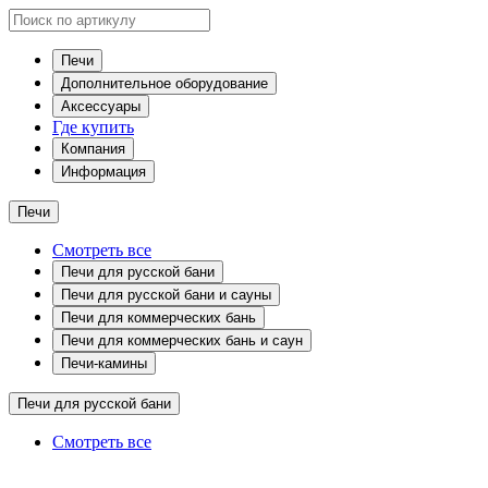
Печи
Дополнительное оборудование
Аксессуары
Где купить
Компания
Информация
Печи
Смотреть все
Печи для русской бани
Печи для русской бани и сауны
Печи для коммерческих бань
Печи для коммерческих бань и саун
Печи-камины
Печи для русской бани
Смотреть все