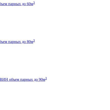
3
бъем парных до 60м
3
бъем парных до 80м
3
 ТВИН
объем парных до 90м