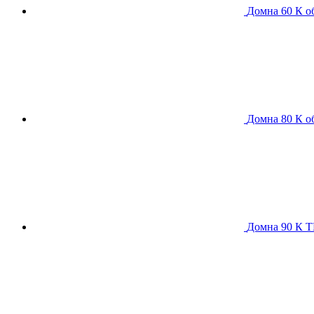
Домна 60 К
о
Домна 80 К
о
Домна 90 К