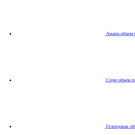
Анапа
объем 
Сочи
объем п
Геленджик
об