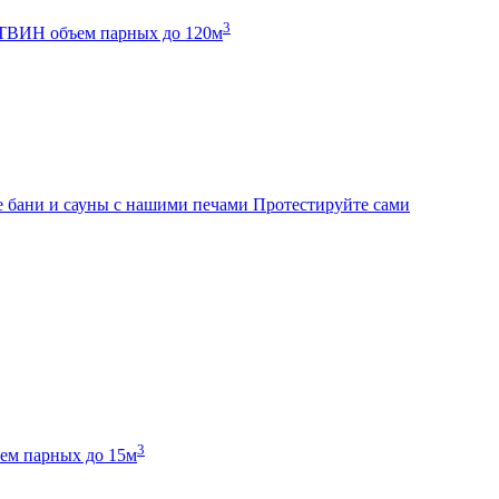
3
К ТВИН
объем парных до 120м
 бани и сауны с нашими печами
Протестируйте сами
3
ем парных до 15м