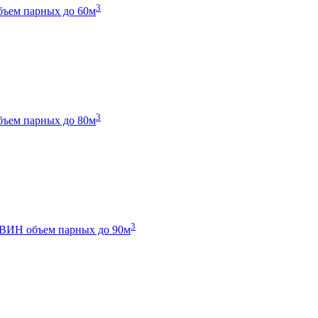
3
бъем парных до 60м
3
бъем парных до 80м
3
 ТВИН
объем парных до 90м