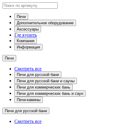
Печи
Дополнительное оборудование
Аксессуары
Где купить
Компания
Информация
Печи
Смотреть все
Печи для русской бани
Печи для русской бани и сауны
Печи для коммерческих бань
Печи для коммерческих бань и саун
Печи-камины
Печи для русской бани
Смотреть все