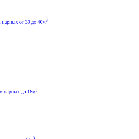
3
 парных от 30 до 40м
3
м парных до 16м
3