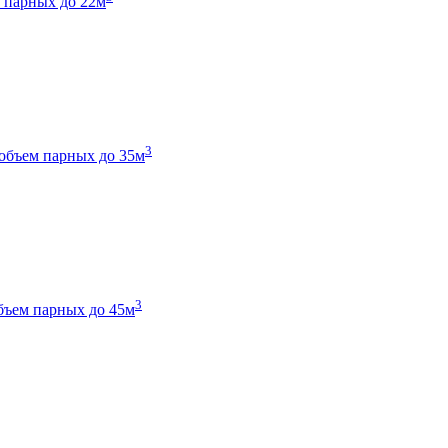
 парных до 22м
3
объем парных до 35м
3
бъем парных до 45м