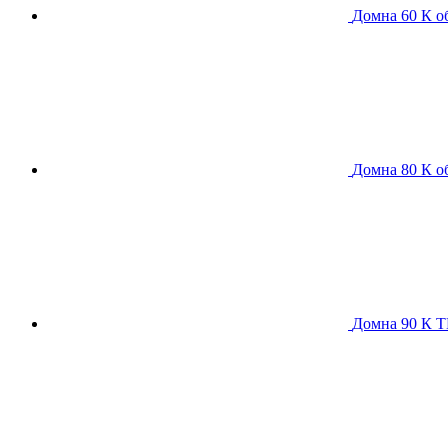
Домна 60 К
о
Домна 80 К
о
Домна 90 К