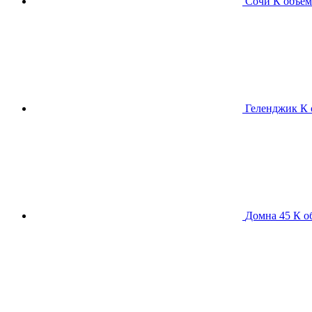
Сочи К
объем
Геленджик К
Домна 45 К
о