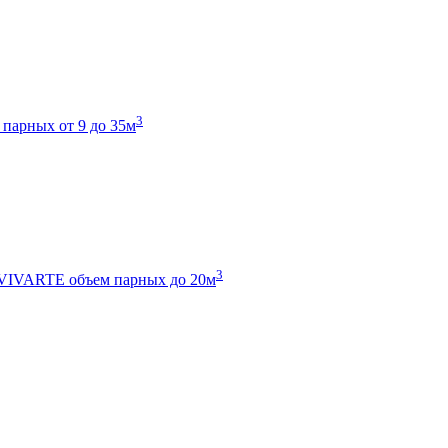
3
 парных от 9 до 35м
3
 VIVARTE
объем парных до 20м