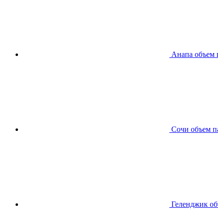
Анапа
объем 
Сочи
объем п
Геленджик
об