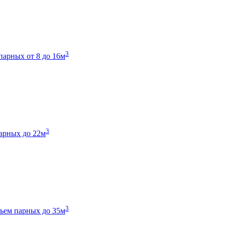
3
парных от 8 до 16м
3
арных до 22м
3
ъем парных до 35м