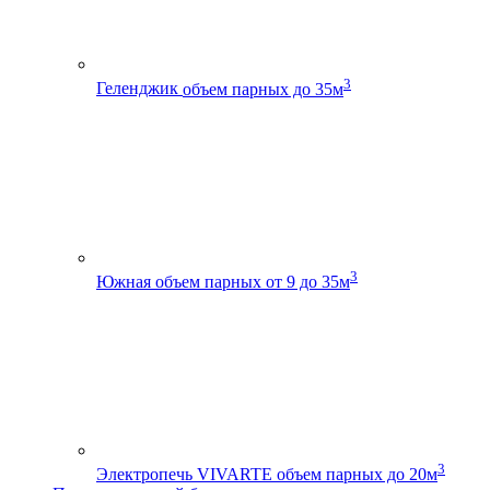
3
Геленджик
объем парных до 35м
3
Южная
объем парных от 9 до 35м
3
Электропечь VIVARTE
объем парных до 20м