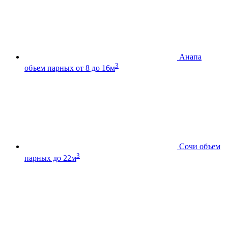
Анапа
3
объем парных от 8 до 16м
Сочи
объем
3
парных до 22м