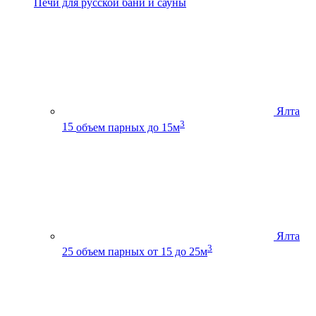
Печи для русской бани и сауны
Ялта
3
15
объем парных до 15м
Ялта
3
25
объем парных от 15 до 25м