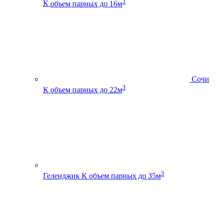
3
К
объем парных до 16м
Сочи
3
К
объем парных до 22м
3
Геленджик К
объем парных до 35м