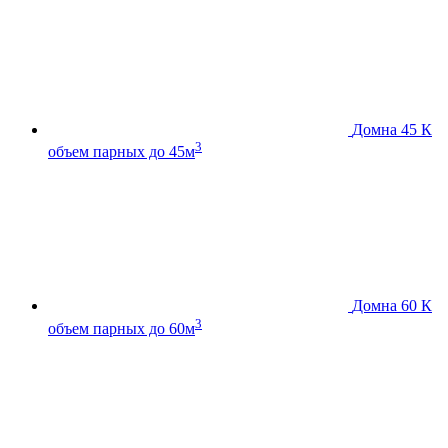
Домна 45 К
3
объем парных до 45м
Домна 60 К
3
объем парных до 60м