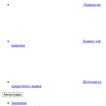
Дымоходы
Камни для
каменки
Изделия из
природного камня
Аксессуары
Запарник