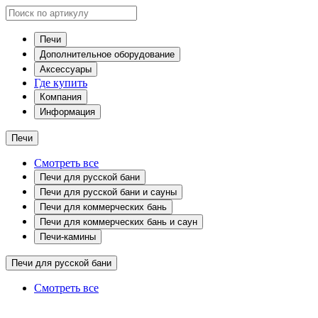
Печи
Дополнительное оборудование
Аксессуары
Где купить
Компания
Информация
Печи
Смотреть все
Печи для русской бани
Печи для русской бани и сауны
Печи для коммерческих бань
Печи для коммерческих бань и саун
Печи-камины
Печи для русской бани
Смотреть все