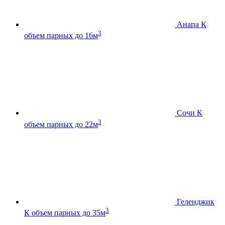
Анапа К
3
объем парных до 16м
Сочи К
3
объем парных до 22м
Геленджик
3
К
объем парных до 35м