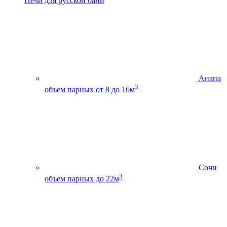
Печи для русской бани
Анапа
3
объем парных от 8 до 16м
Сочи
3
объем парных до 22м