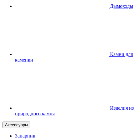
Дымоходы
Камни для
каменки
Изделия из
природного камня
Аксессуары
Запарник