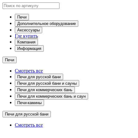
Печи
Дополнительное оборудование
Аксессуары
Где купить
Компания
Информация
Печи
Смотреть все
Печи для русской бани
Печи для русской бани и сауны
Печи для коммерческих бань
Печи для коммерческих бань и саун
Печи-камины
Печи для русской бани
Смотреть все