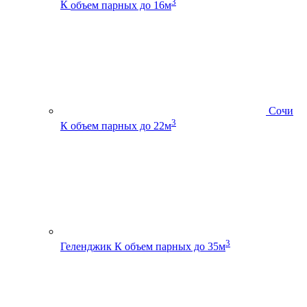
3
К
объем парных до 16м
Сочи
3
К
объем парных до 22м
3
Геленджик К
объем парных до 35м