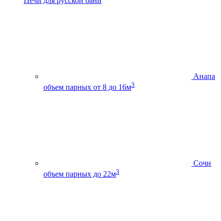
Печи для русской бани
Анапа
3
объем парных от 8 до 16м
Сочи
3
объем парных до 22м