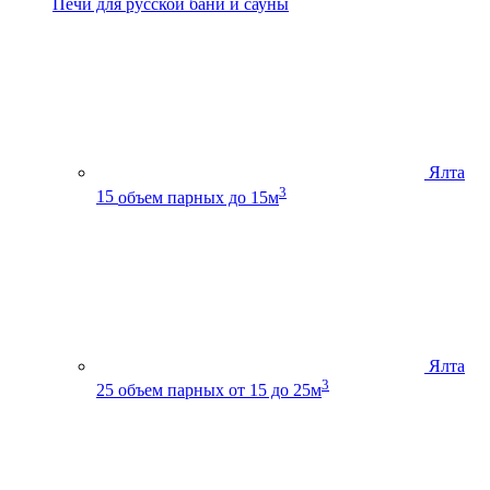
Печи для русской бани и сауны
Ялта
3
15
объем парных до 15м
Ялта
3
25
объем парных от 15 до 25м