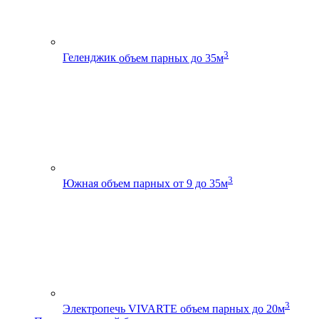
3
Геленджик
объем парных до 35м
3
Южная
объем парных от 9 до 35м
3
Электропечь VIVARTE
объем парных до 20м