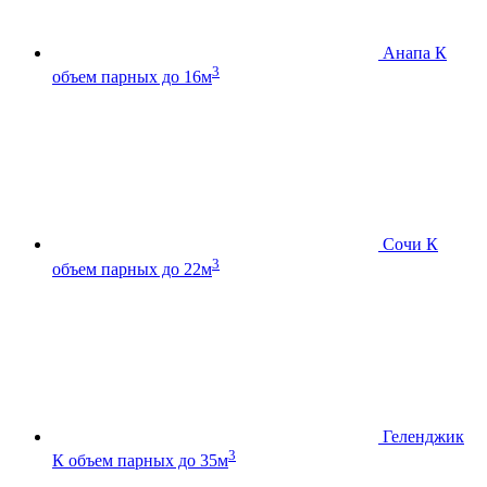
Анапа К
3
объем парных до 16м
Сочи К
3
объем парных до 22м
Геленджик
3
К
объем парных до 35м