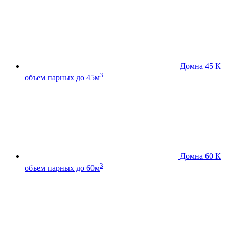
Домна 45 К
3
объем парных до 45м
Домна 60 К
3
объем парных до 60м