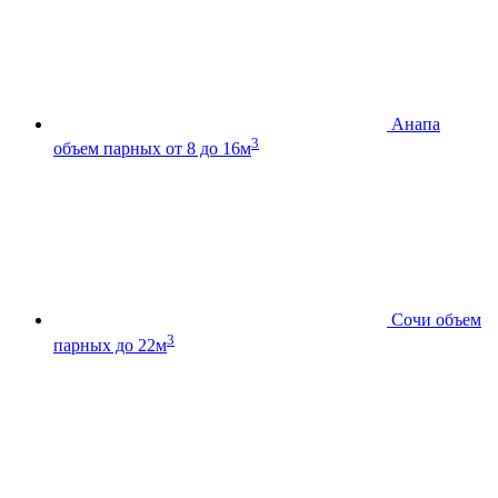
Анапа
3
объем парных от 8 до 16м
Сочи
объем
3
парных до 22м