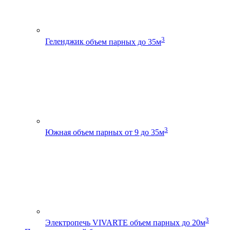
3
Геленджик
объем парных до 35м
3
Южная
объем парных от 9 до 35м
3
Электропечь VIVARTE
объем парных до 20м