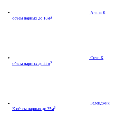
Анапа К
3
объем парных до 16м
Сочи К
3
объем парных до 22м
Геленджик
3
К
объем парных до 35м