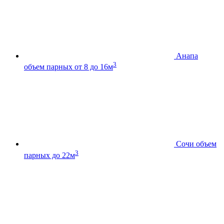
Анапа
3
объем парных от 8 до 16м
Сочи
объем
3
парных до 22м