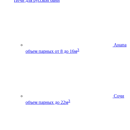
Печи для русской бани
Анапа
3
объем парных от 8 до 16м
Сочи
3
объем парных до 22м