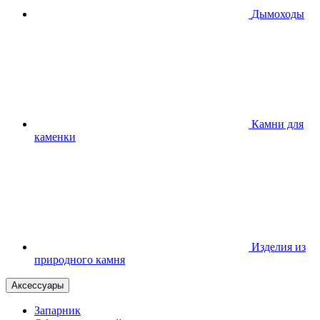
Дымоходы
Камни для
каменки
Изделия из
природного камня
Аксессуары
Запарник