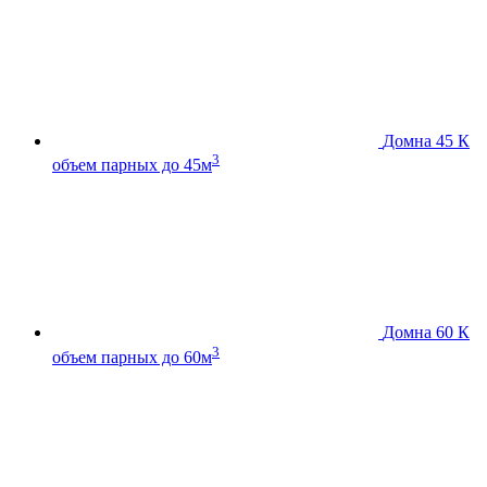
Домна 45 К
3
объем парных до 45м
Домна 60 К
3
объем парных до 60м