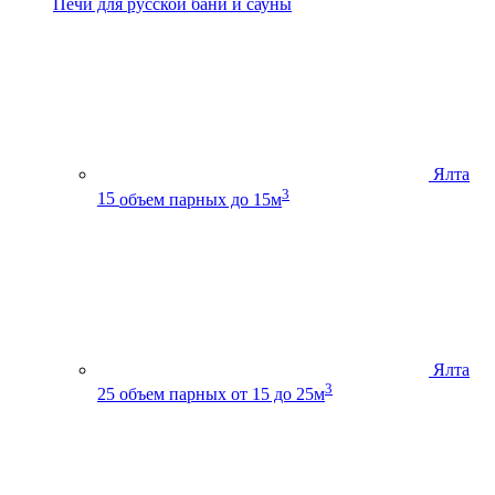
Печи для русской бани и сауны
Ялта
3
15
объем парных до 15м
Ялта
3
25
объем парных от 15 до 25м