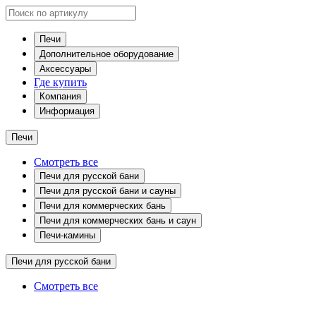
Печи
Дополнительное оборудование
Аксессуары
Где купить
Компания
Информация
Печи
Смотреть все
Печи для русской бани
Печи для русской бани и сауны
Печи для коммерческих бань
Печи для коммерческих бань и саун
Печи-камины
Печи для русской бани
Смотреть все