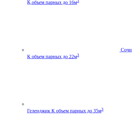
3
К
объем парных до 16м
Сочи
3
К
объем парных до 22м
3
Геленджик К
объем парных до 35м