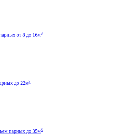
3
парных от 8 до 16м
3
арных до 22м
3
ъем парных до 35м