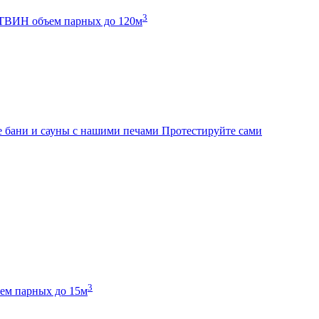
3
К ТВИН
объем парных до 120м
 бани и сауны с нашими печами
Протестируйте сами
3
ем парных до 15м