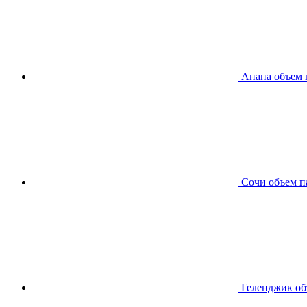
Анапа
объем 
Сочи
объем п
Геленджик
об