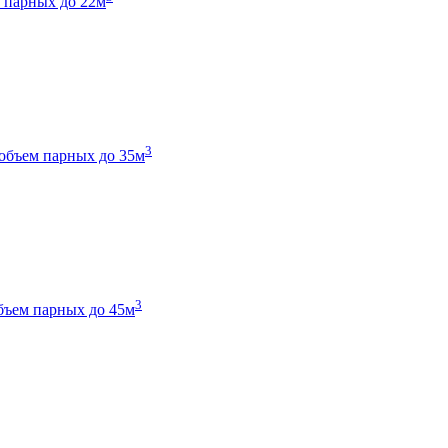
 парных до 22м
3
объем парных до 35м
3
бъем парных до 45м