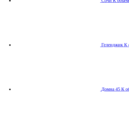
Сочи К
объем
Геленджик К
Домна 45 К
о