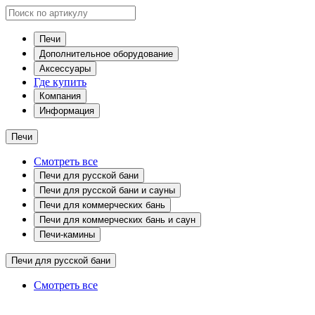
Печи
Дополнительное оборудование
Аксессуары
Где купить
Компания
Информация
Печи
Смотреть все
Печи для русской бани
Печи для русской бани и сауны
Печи для коммерческих бань
Печи для коммерческих бань и саун
Печи-камины
Печи для русской бани
Смотреть все