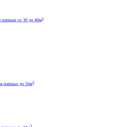
3
 парных от 30 до 40м
3
м парных до 16м
3