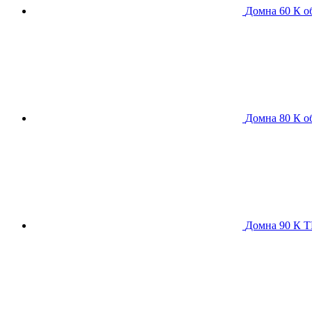
Домна 60 К
о
Домна 80 К
о
Домна 90 К