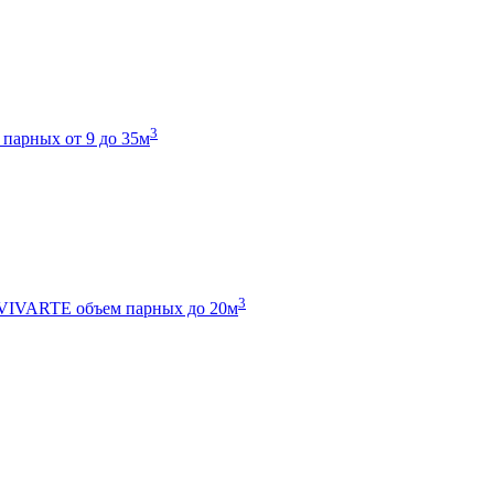
3
 парных от 9 до 35м
3
 VIVARTE
объем парных до 20м