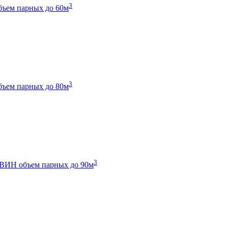
3
бъем парных до 60м
3
бъем парных до 80м
3
 ТВИН
объем парных до 90м