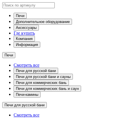
Печи
Дополнительное оборудование
Аксессуары
Где купить
Компания
Информация
Печи
Смотреть все
Печи для русской бани
Печи для русской бани и сауны
Печи для коммерческих бань
Печи для коммерческих бань и саун
Печи-камины
Печи для русской бани
Смотреть все