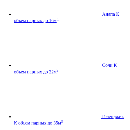
Анапа К
3
объем парных до 16м
Сочи К
3
объем парных до 22м
Геленджик
3
К
объем парных до 35м