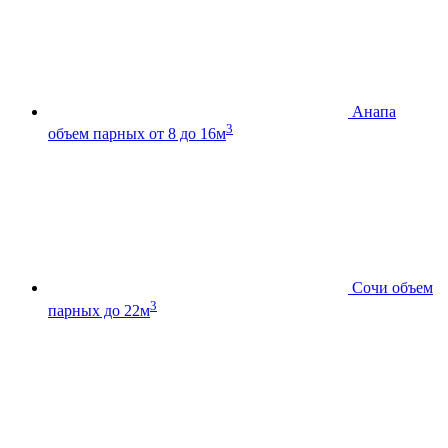
Анапа
3
объем парных от 8 до 16м
Сочи
объем
3
парных до 22м