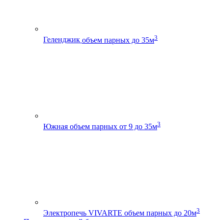
3
Геленджик
объем парных до 35м
3
Южная
объем парных от 9 до 35м
3
Электропечь VIVARTE
объем парных до 20м