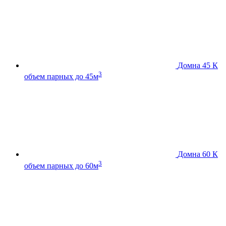
Домна 45 К
3
объем парных до 45м
Домна 60 К
3
объем парных до 60м