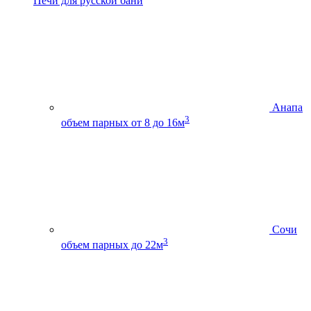
Печи для русской бани
Анапа
3
объем парных от 8 до 16м
Сочи
3
объем парных до 22м