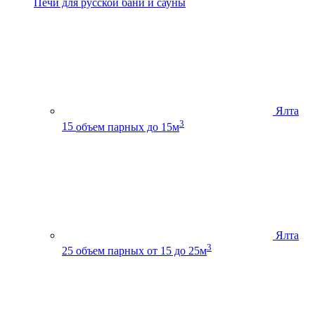
Печи для русской бани и сауны
Ялта
3
15
объем парных до 15м
Ялта
3
25
объем парных от 15 до 25м