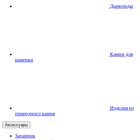
Дымоходы
Камни для
каменки
Изделия из
природного камня
Аксессуары
Запарник