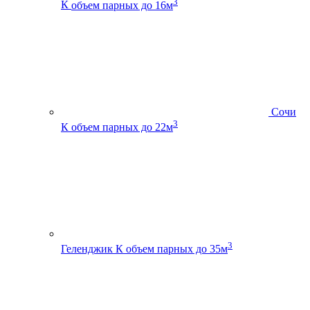
3
К
объем парных до 16м
Сочи
3
К
объем парных до 22м
3
Геленджик К
объем парных до 35м