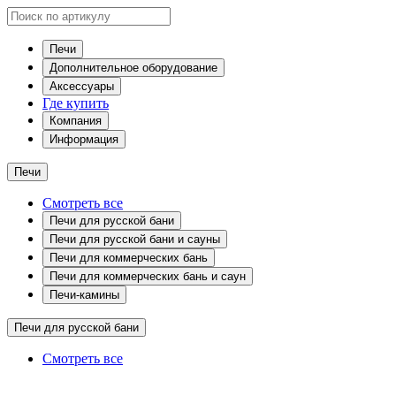
Печи
Дополнительное оборудование
Аксессуары
Где купить
Компания
Информация
Печи
Смотреть все
Печи для русской бани
Печи для русской бани и сауны
Печи для коммерческих бань
Печи для коммерческих бань и саун
Печи-камины
Печи для русской бани
Смотреть все