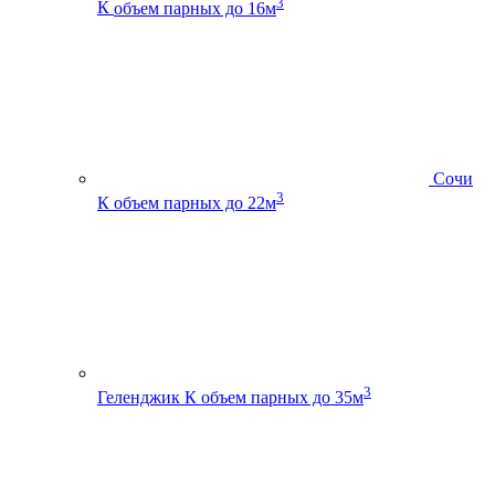
3
К
объем парных до 16м
Сочи
3
К
объем парных до 22м
3
Геленджик К
объем парных до 35м