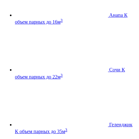
Анапа К
3
объем парных до 16м
Сочи К
3
объем парных до 22м
Геленджик
3
К
объем парных до 35м