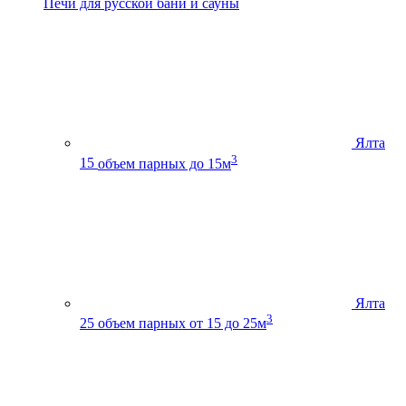
Печи для русской бани и сауны
Ялта
3
15
объем парных до 15м
Ялта
3
25
объем парных от 15 до 25м