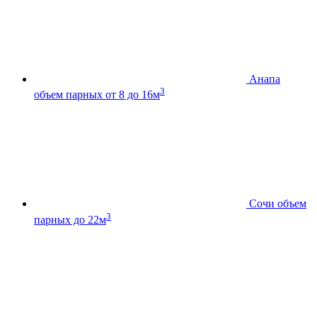
Анапа
3
объем парных от 8 до 16м
Сочи
объем
3
парных до 22м