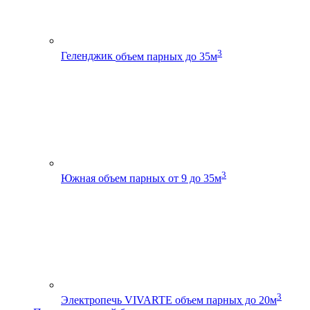
3
Геленджик
объем парных до 35м
3
Южная
объем парных от 9 до 35м
3
Электропечь VIVARTE
объем парных до 20м