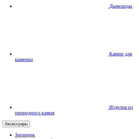
Дымоходы
Камни для
каменки
Изделия из
природного камня
Аксессуары
Запарник