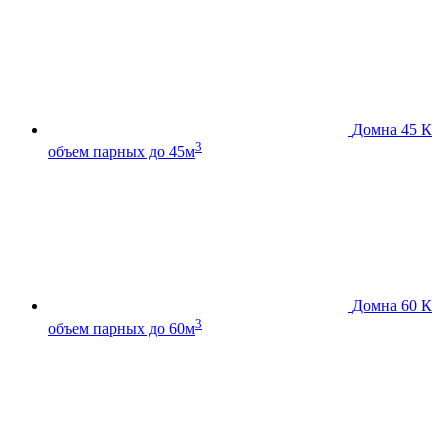
Домна 45 К
3
объем парных до 45м
Домна 60 К
3
объем парных до 60м