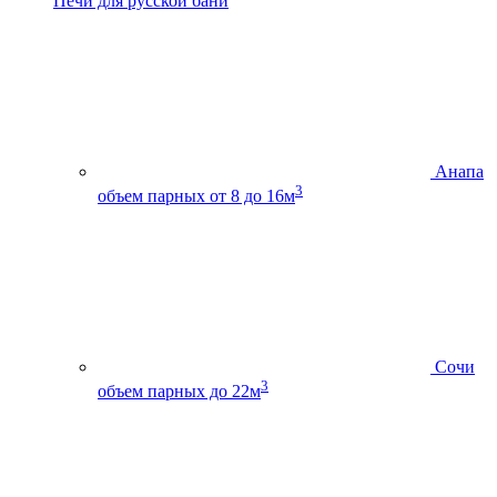
Печи для русской бани
Анапа
3
объем парных от 8 до 16м
Сочи
3
объем парных до 22м