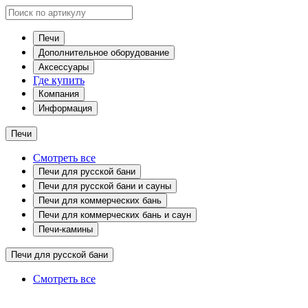
Печи
Дополнительное оборудование
Аксессуары
Где купить
Компания
Информация
Печи
Смотреть все
Печи для русской бани
Печи для русской бани и сауны
Печи для коммерческих бань
Печи для коммерческих бань и саун
Печи-камины
Печи для русской бани
Смотреть все