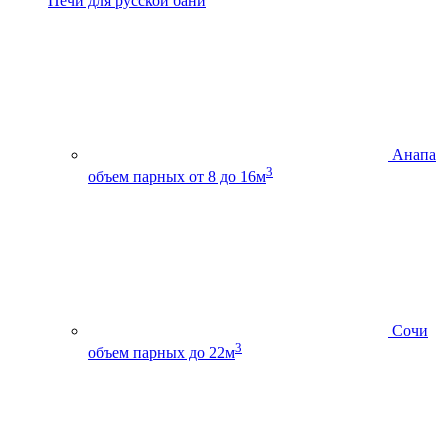
Печи для русской бани
Анапа
3
объем парных от 8 до 16м
Сочи
3
объем парных до 22м