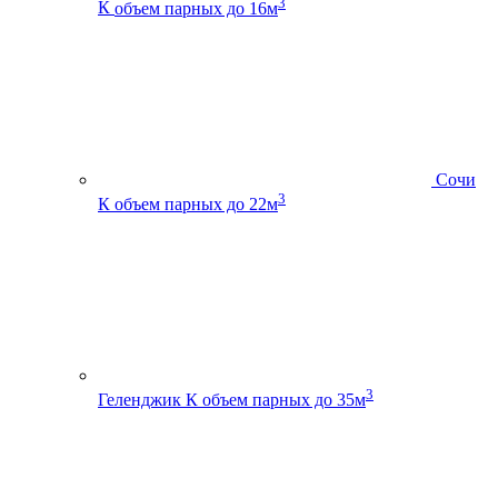
3
К
объем парных до 16м
Сочи
3
К
объем парных до 22м
3
Геленджик К
объем парных до 35м