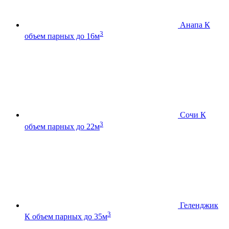
Анапа К
3
объем парных до 16м
Сочи К
3
объем парных до 22м
Геленджик
3
К
объем парных до 35м