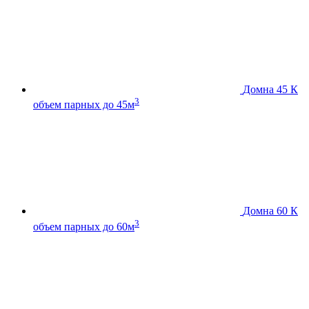
Домна 45 К
3
объем парных до 45м
Домна 60 К
3
объем парных до 60м