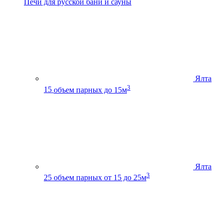
Печи для русской бани и сауны
Ялта
3
15
объем парных до 15м
Ялта
3
25
объем парных от 15 до 25м