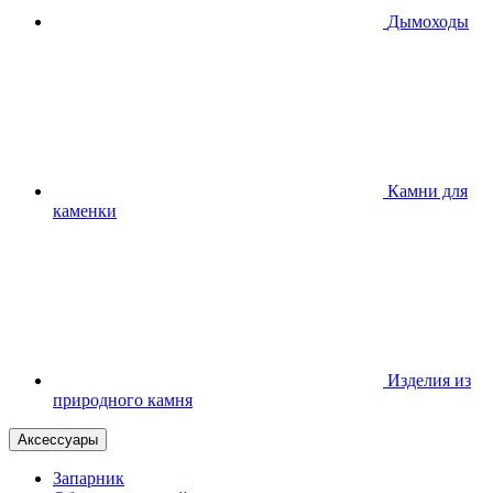
Дымоходы
Камни для
каменки
Изделия из
природного камня
Аксессуары
Запарник