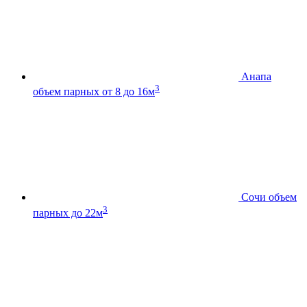
Анапа
3
объем парных от 8 до 16м
Сочи
объем
3
парных до 22м