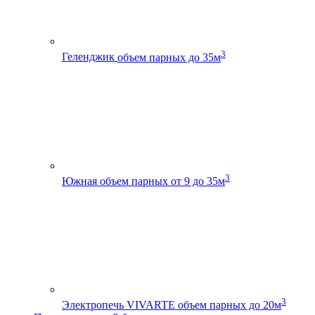
3
Геленджик
объем парных до 35м
3
Южная
объем парных от 9 до 35м
3
Электропечь VIVARTE
объем парных до 20м